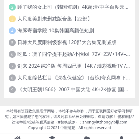
睡了我的女上司（韩国短剧）4K超清/中字百度云网盘下载
2
大尺度美剧未删减版合集【22部】
3
海豚寄宿学院-10集韩国高颜值短剧
4
日韩大尺度限制级影视 120部大合集无删减版
5
吃瓜：凛子同学提不起劲/小怡loli 72V+23V+14V–24.02GB】
6
剑来 2024 纯净版 每周四已更【4K / 臻彩视听TV / 杜比音】附电子书百度网盘下载
7
大尺度综艺栏目《深夜保健室》 [台综]夸克网盘下载
8
《大明王朝1566》2007 中国大陆 4K+2K修复 [国语 46集 192G]
9
本站所有资源收集整理于网络，本站不参与制作，用于互联网爱好者学习和研
究，如不慎侵犯了您的权利，请及时联系站长处理删除。敬请谅解！ 侵权删帖/
违法举报/投稿等联系邮箱（#替换成@）：zhongyi#zhongyibiji.com
Copyright © 2021
中医笔记
- All rights reserved