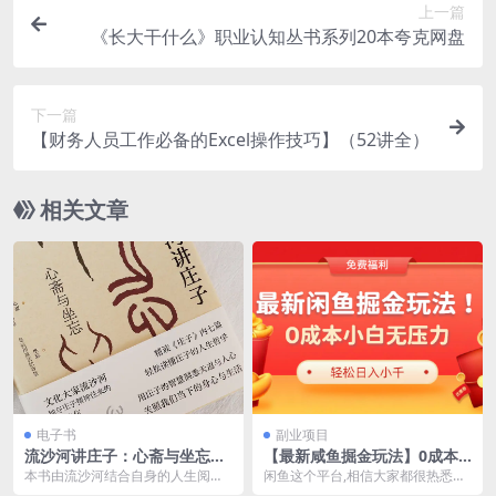
上一篇
《长大干什么》职业认知丛书系列20本夸克网盘
下一篇
【财务人员工作必备的Excel操作技巧】（52讲全）
相关文章
电子书
副业项目
流沙河讲庄子：心斋与坐忘
【最新咸鱼掘金玩法】0成本
[ 人文社科] [pdf+全格式]夸克
小白无压力，多种变现方式，
本书由流沙河结合自身的人生阅
闲鱼这个平台,相信大家都很热悉吧!
网盘下载
轻松月入过W
历，以通俗、流畅的语言，对《庄
它是阿里巴巴旗下的二手交易平