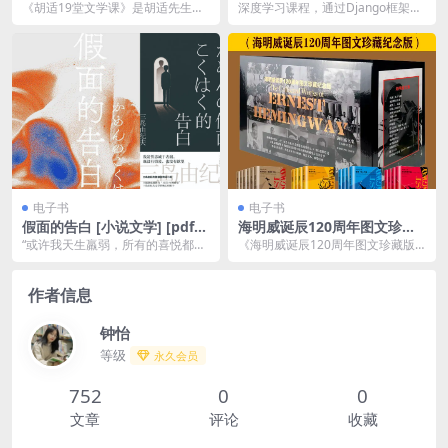
df+全格式]
络实现图像识别-【附带源码课
《胡适19堂文学课》是胡适先生的
深度学习课程，通过Django框架搭
件】
一套文学讲座集，精选了胡适教授
建CNN网络实现图像识别，课程详
的文学课程内容。胡...
细讲解Dja...
电子书
电子书
假面的告白 [ 小说文学] [pdf
海明威诞辰120周年图文珍藏
+全格式]夸克网盘下载
版文集（全18卷）
“或许我天生羸弱，所有的喜悦都掺
《海明威诞辰120周年图文珍藏版
合着不祥的预感。”三岛由纪夫文学
文集（全18卷）》是对著名美国作
的出发点，是作者...
家欧内斯特·海明...
作者信息
钟怡
等级
永久会员
752
0
0
文章
评论
收藏