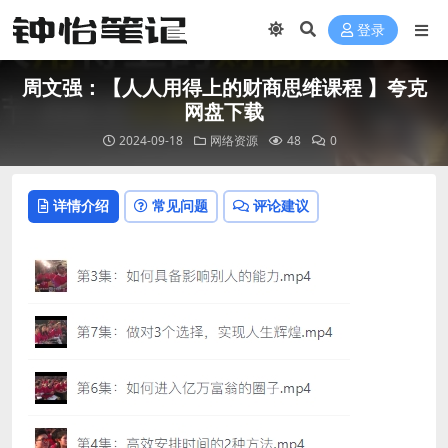
登录
周文强：【人人用得上的财商思维课程 】夸克
网盘下载
2024-09-18
网络资源
48
0
详情介绍
常见问题
评论建议