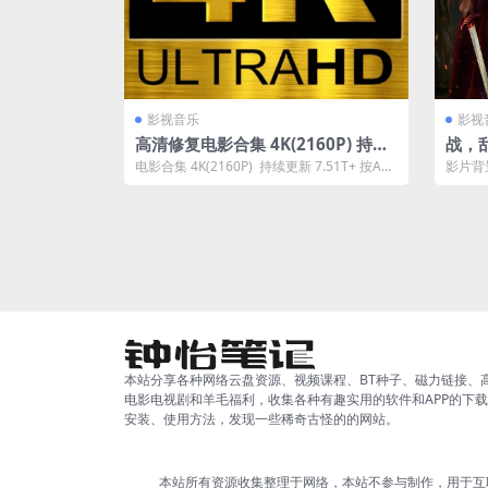
影视音乐
影视
高清修复电影合集 4K(2160P) 持续
战，
更新 8T阿里云免费下载
载
电影合集 4K(2160P) 持续更新 7.51T+ 按AB
影片背
CD…...
火肆虐
儿...
本站分享各种网络云盘资源、视频课程、BT种子、磁力链接、
电影电视剧和羊毛福利，收集各种有趣实用的软件和APP的下
安装、使用方法，发现一些稀奇古怪的的网站。
本站所有资源收集整理于网络，本站不参与制作，用于互