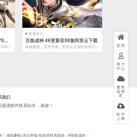
影视音乐
70集
百炼成神 4K更新至98集阿里云下载
首页
，却有武
家族败落，至亲受难，罗征从云端跌落成为一
，唐门
名卑微家奴，在各族抗争不断、神秘力量统
治...
用户
中心
服务
器推
荐
系我们
问题请邮件联系站长，谢谢！
科学
上网
 侵权删帖/违法举报/投稿等联系邮箱（#替换成@）：