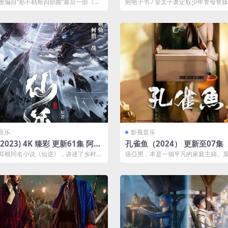
）更新至08集［附1-3季］
p.SDR】【60fps】【原轨】
改编自“那不勒斯四部曲”最后一部《失
附电子书 / 皇太子萧定权少年丧母丧
子》，故事继续深入莱农（阿尔芭·...
亲亲近，早年的经历让他对亲情极度渴望
音乐
影视音乐
(2023) 4K 臻彩 更新61集 阿里
孔雀鱼（2024） 更新至07集
载
剧］阿里云下载
耳根同名小说《仙逆》，讲述了乡村平
張亞男，本是一個平凡的家庭主婦。
王林以心中之感动，逆仙而修，求的
為警察的丈夫張力在工作途中離奇地
蹤...