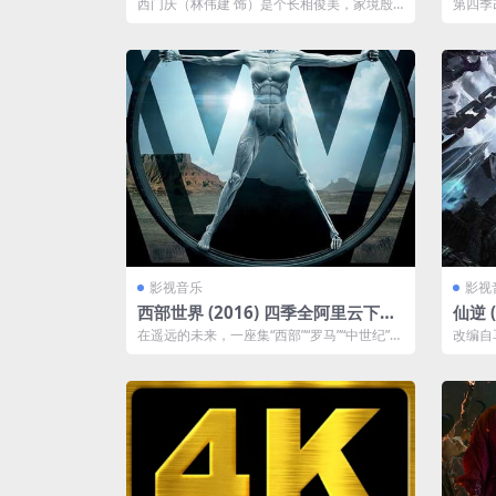
e Forbidden Legend & Chopstic
024
西门庆（林伟建 饰）是个长相俊美，家境殷
第四季
ks (2008)
实的公子哥。少年时期就跟随父亲（徐少强 ...
踪的孩
影视音乐
影视
西部世界 (2016) 四季全阿里云下载
仙逆 
【2160p.HDR】【兼容杜比视界】
云下
在遥远的未来，一座集“西部”“罗马”“中世纪”三
改编自
【蓝光原盘】20G/集 补链
大元素主题版块于一身的巨型高科技...
凡少年
不...