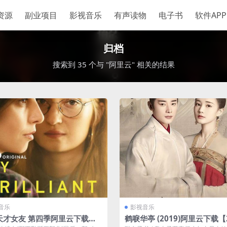
资源
副业项目
影视音乐
有声读物
电子书
软件APP
归档
搜索到 35 个与 "阿里云" 相关的结果
音乐
影视音乐
天才女友 第四季阿里云下载（2
鹤唳华亭 (2019)阿里云下载【