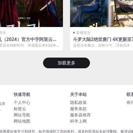
音乐
影视音乐
乱（2024）官方中字阿里云下
斗罗大陆2绝世唐门 4K更新至
阿里云下载
景设在朝鲜时代，带领观众来到战争烽
这里没有魔法，没有斗气，没有武术
后的混沌年代，随着一对反目成仇的
魂。唐门创立万年之后的斗罗大陆上
式...
加载更多
快速导航
关于本站
联
个人中心
隐私政策
有
高清
标签云
服务条款
载、
网址导航
服务器推荐
网站地图
科学上网
联网爱好者学习和研究，如不慎侵犯了您的权利，请及时联系站长处理删除。敬请谅解！