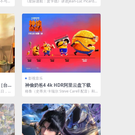
补链
里云下载【1080p.SDR】【原轨.高
妹不与父
《星际迷航：皮卡德》讲述Jean-Luc Picard
码率】2.4G/集 补链
...
（Patrick Stew...
影视音乐
 ［台
神偷奶爸4 4k HDR阿里云盘下载
某日，身
格鲁（史蒂夫·卡瑞尔 Steve Carell 配音）和
墜海失
露西（克里斯汀·韦格 K...