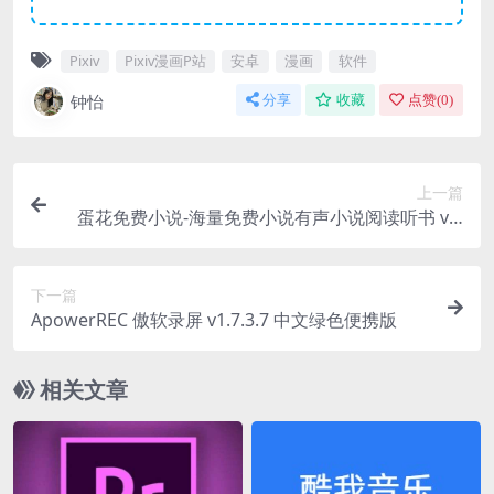
Pixiv
Pixiv漫画P站
安卓
漫画
软件
钟怡
分享
收藏
点赞(
0
)
上一篇
蛋花免费小说-海量免费小说有声小说阅读听书 v6.
0.1.32 解锁VIP会员版
下一篇
ApowerREC 傲软录屏 v1.7.3.7 中文绿色便携版
相关文章