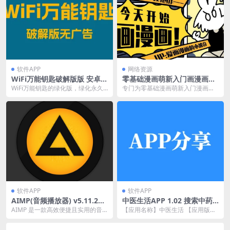
软件APP
网络资源
WiFi万能钥匙破解版版 安卓版
零基础漫画萌新入门画漫画课
本绿化永久SVIP，ROOT直接
程：零基础入门到创作
WiFi万能钥匙的绿化版，绿化永久S
专门为零基础漫画萌新入门漫画分
显示密码
VIP，无需登陆！免ROOT显密码；
镜、故事和画面表现倾力打造！
去更新纯...
软件APP
软件APP
AIMP(音频播放器) v5.11.242
中医生活APP 1.02 搜索中药
9 绿色版+插件+皮肤
和方剂
AIMP 是一款高效便捷且实用的音
【应用名称】中医生活 【应用版
乐播放器，AIMP官方版除了播放器
本】1.02 【软件大小】16.57mb
基本的音频播...
【适用平...