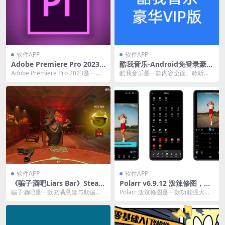
软件APP
软件APP
Adobe Premiere Pro 2023
酷我音乐-Android免登录豪华
(23.4.0) 绿色便携版
VIP版
Adobe Premiere Pro 2023是一款
酷我音乐是一款内容全面、聆听快
由Adobe公司推出的常用视...
捷以及界面炫酷的音乐聚合播放
器。同时也是国内较受用...
软件APP
软件APP
《骗子酒吧Liars Bar》Steam
Polarr v6.9.12 泼辣修图，款
多人休闲游戏
强大的全平台专业修图软件，
骗子酒吧是一款充满悬疑与欺骗的
Polarr 泼辣修图是一款功能强大的
解锁专业版
多人联机游戏，充满了挑战性和趣
全平台专业图像编辑软件，提供丰
味性。需要玩家运用智...
富的高级调整...