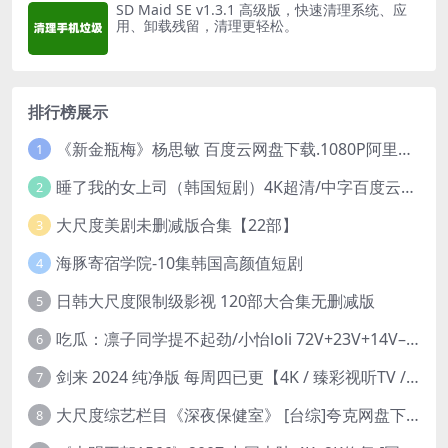
SD Maid SE v1.3.1 高级版，快速清理系统、应
用、卸载残留，清理更轻松。
排行榜展示
《新金瓶梅》杨思敏 百度云网盘下载.1080P阿里下载.国语中字.(1996)
1
睡了我的女上司（韩国短剧）4K超清/中字百度云网盘下载
2
大尺度美剧未删减版合集【22部】
3
海豚寄宿学院-10集韩国高颜值短剧
4
日韩大尺度限制级影视 120部大合集无删减版
5
吃瓜：凛子同学提不起劲/小怡loli 72V+23V+14V–24.02GB】
6
剑来 2024 纯净版 每周四已更【4K / 臻彩视听TV / 杜比音】附电子书百度网盘下载
7
大尺度综艺栏目《深夜保健室》 [台综]夸克网盘下载
8