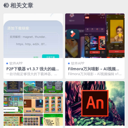
相关文章
软件APP
软件APP
P2P下载器 v1.3.7 强大的磁力
Filmora万兴喵影 – AI视频编
种子下载神器，无限速解锁会
辑 v14.2.62夸克网盘资源
一款功能足够强大的下载神器。这
Filmora万兴喵影 – AI视频编辑 v14.
员版
款APP相对其他的磁力下载软件来
2.62夸克网盘资...
说，具备更让人放心...