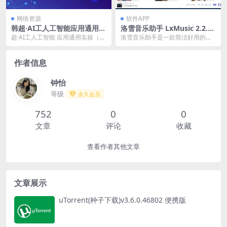
网络资源
软件APP
韩超·AI工人工智能应用通用实
洛雪音乐助手 LxMusic 2.2.2
操（进阶班），利用AIGC技术
绿色版
超·AI工人工智能 应用通用实操（进
洛雪音乐助手是一款简洁好用的音
为行业赋能，实现变现
阶班），利用AIGC技术为行业赋
乐下载软件，基于Electron + Vue开
能，实现变现...
发的...
作者信息
钟怡
等级
永久会员
752
0
0
文章
评论
收藏
查看作者其他文章
文章展示
uTorrent(种子下载)v3.6.0.46802 便携版