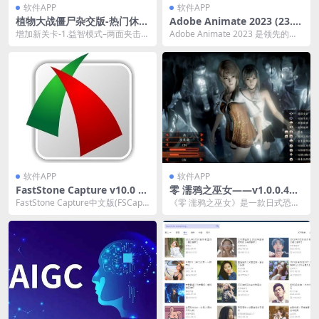
软件APP
软件APP
植物大战僵尸杂交版-热门休闲
Adobe Animate 2023 (23.0.
游戏 v2.5.1 / 融合版 v2.1.3
2.103) 绿色特别版
增加新关卡-1.益智模式–两面夹击模
Adobe Animate 2023 是领先的动
式关卡2.挑战模式关卡 增加新铲...
画创建软件，使用可轻松完成卡通
动...
软件APP
软件APP
FastStone Capture v10.0 中
零 濡鸦之巫女——v1.0.0.4内
文破解版
置简体中文汉化版
FastStone Capture中文版(FSCapt
《零 濡鸦之巫女》是一款日式恐怖
ure最新版)是一款小巧强...
冒险游戏，玩家扮演巫女探索废弃
建筑，使用相机捕捉...