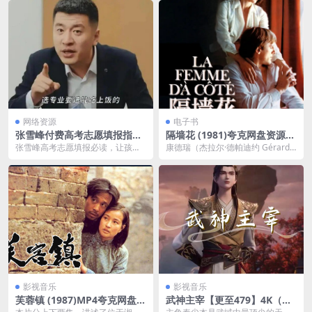
网络资源
电子书
张雪峰付费高考志愿填报指导
隔墙花 (1981)夸克网盘资源下
课程 原价3999
载 蓝光 4K UHD DV
张雪峰高考志愿填报必读，让孩子
康德瑞（杰拉尔·德帕迪约 Gérard
的每一分都不浪费! 高考志愿填报课
Depardieu 饰）有一个人人羡慕
程、填报规则志愿...
的...
影视音乐
影视音乐
芙蓉镇 (1987)MP4夸克网盘下
武神主宰【更至479】4K（国
载
漫）夸克网盘下载