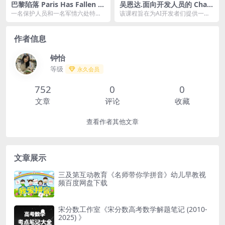
巴黎陷落 Paris Has Fallen (2
吴恩达.面向开发人员的 Chat
024) 更01-04 中英字幕 【美
GPT 提示工程师课程
一名保护人员和一名军情六处特工
该课程旨在为AI开发者们提供一个
剧】
在一次恐怖袭击后联手行动。他们
全面而深入的学习平台,内容涵盖了
一边怀疑有内奸，一边...
如何书写高质量的...
作者信息
钟怡
等级
永久会员
752
0
0
文章
评论
收藏
查看作者其他文章
文章展示
三及第互动教育《名师带你学拼音》幼儿早教视
频百度网盘下载
宋分数工作室《宋分数高考数学解题笔记 (2010-
2025) 》