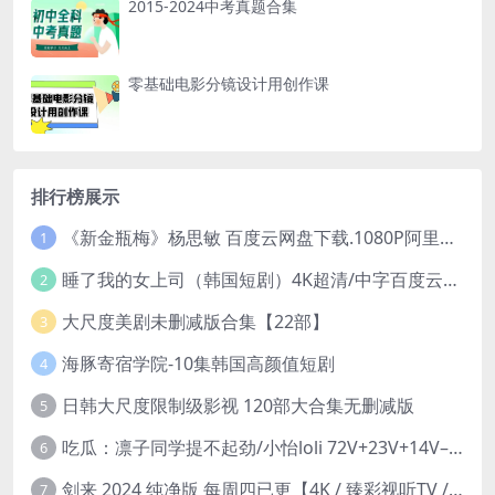
2015-2024中考真题合集
零基础电影分镜设计用创作课
排行榜展示
《新金瓶梅》杨思敏 百度云网盘下载.1080P阿里下载.国语中字.(1996)
1
睡了我的女上司（韩国短剧）4K超清/中字百度云网盘下载
2
大尺度美剧未删减版合集【22部】
3
海豚寄宿学院-10集韩国高颜值短剧
4
日韩大尺度限制级影视 120部大合集无删减版
5
吃瓜：凛子同学提不起劲/小怡loli 72V+23V+14V–24.02GB】
6
剑来 2024 纯净版 每周四已更【4K / 臻彩视听TV / 杜比音】附电子书百度网盘下载
7