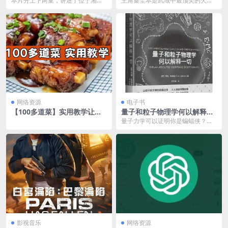
本片分上下两集，讲述了位于湘、
主角秦尘本是武域中最顶尖的天才
粤、桂三省交界处的芙蓉镇上，人
强者，却遭歹人暗算，陨落大陆禁
称“芙蓉姐”的漂亮女...
地死亡峡谷。必死无疑...
网络资源
电子书
【100多道菜】实用教学让你
量子和粒子物理学何以解释一
从小白变大厨
切 [ 人文社科] [pdf+全格式]
量子力学可以证明你是蝙蝠侠？怎
么能让薛定谔那只猫活过来？每个
人都可以建造一个自己...
影视音乐
网络资源