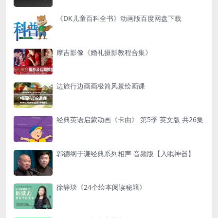
《DK儿童百科全书》动画版百度网盘下载
摩吉影像《婚礼摄影教程合集》
边旅行边画画极简风景绘画课
经典英语启蒙动画《卡由》 第5季 英文版 共26集
郭德纲于谦经典系列相声 音频版【入眠神器】
徐静琰《24个绘本阅读秘籍》