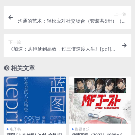
上一篇
沟通的艺术：轻松应对社交场合（套装共5册）（沟
通达人修炼手册，让你一开口就成为人群焦点，逆
袭职场！）
下一篇
《加速：从拖延到高效，过三倍速度人生》[pdf]夸
克网盘下载
相关文章
电子书
影视音乐
蓝图 [ 人文社科] [pdf+全格式]
极速车魂（2023）1080p S01