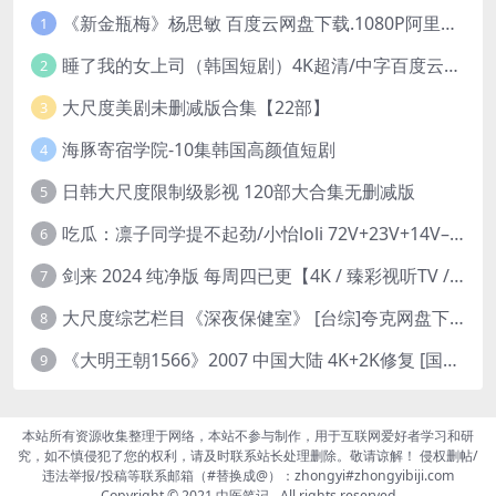
《新金瓶梅》杨思敏 百度云网盘下载.1080P阿里下载.国语中字.(1996)
1
睡了我的女上司（韩国短剧）4K超清/中字百度云网盘下载
2
大尺度美剧未删减版合集【22部】
3
海豚寄宿学院-10集韩国高颜值短剧
4
日韩大尺度限制级影视 120部大合集无删减版
5
吃瓜：凛子同学提不起劲/小怡loli 72V+23V+14V–24.02GB】
6
剑来 2024 纯净版 每周四已更【4K / 臻彩视听TV / 杜比音】附电子书百度网盘下载
7
大尺度综艺栏目《深夜保健室》 [台综]夸克网盘下载
8
《大明王朝1566》2007 中国大陆 4K+2K修复 [国语 46集 192G]
9
本站所有资源收集整理于网络，本站不参与制作，用于互联网爱好者学习和研
究，如不慎侵犯了您的权利，请及时联系站长处理删除。敬请谅解！ 侵权删帖/
违法举报/投稿等联系邮箱（#替换成@）：zhongyi#zhongyibiji.com
Copyright © 2021
中医笔记
- All rights reserved