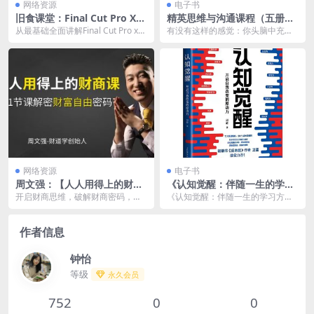
网络资源
电子书
旧食课堂：Final Cut Pro X
精英思维与沟通课程（五册套
视频剪辑从入门到精通系统课
装） [ 套装合集] [pdf+全格式]
从最基础全面讲解Final Cut Pro x的
有没有这样的感觉：你头脑中充斥
夸克网盘下载
使用技巧，帮助你在短视频时代迅
着过量的信息，每天都在邮件、电
速...
话、朋友圈和手头工作...
网络资源
电子书
周文强：【人人用得上的财商
《认知觉醒：伴随一生的学习
思维课程 】夸克网盘下载
方法论》青少年学习版
开启财商思维，破解财商密码，启
《认知觉醒：伴随一生的学习方法
动财富计划，提升财富能力。
论》青少年学习版是一本专为青少
年打造的学习方法指南...
作者信息
钟怡
等级
永久会员
752
0
0