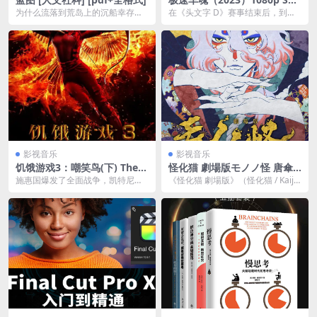
+S02 E01 内封简繁夸克网盘
为什么流落到荒岛上的沉船幸存
在《头文字 D》赛事结束后，到了
下载
者，仅有部分人活了下来？为什么
202X 年，已经是电动车当道的世
建设乌托邦社会的尝试大...
界，停止生产...
影视音乐
影视音乐
饥饿游戏3：嘲笑鸟(下) The H
怪化猫 劇場版モノノ怪 唐傘
unger Games: Mockingjay
(2024) CV：神谷浩史 / 黑泽
施惠国爆发了全面战争，凯特尼斯
《怪化猫 劇場版》（怪化猫 / Kaiju
– Part 2 2160p remux (201
朋世 / 悠木碧 1080p官方中字
（詹妮弗·劳伦斯JenniferLawrence
Cat: The Movie） 是一...
5)
【日漫】
饰...