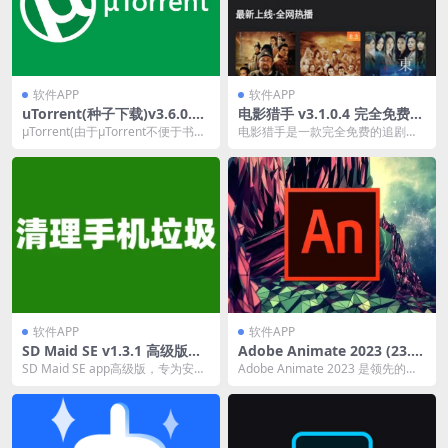
软件APP
软件APP
uTorrent(种子下载)v3.6.0.46
电影猎手 v3.1.0.4 完全免费的
802 便携版
追剧软件，去广告版
μTorrent(由于μTorrent不便于书写
电影猎手是一款完全免费的追剧软
常作uTorrent ) 是一个...
件，让用户享受纯净观影体验。软
件内置丰富电影、电视...
软件APP
软件APP
SD Maid SE v1.3.1 高级版，
Adobe Animate 2023 (23.0.
快速清理系统、应用、卸载残
2.103) 绿色特别版
SD Maid SE app高级版，专为安卓
Adobe Animate 2023 是领先的动
留，清理更轻松。
用户设计，高效清理系统、应用及
画创建软件，使用可轻松完成卡通
卸载残...
动...