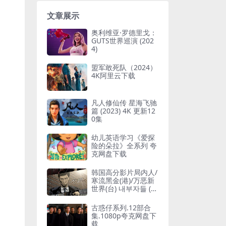
文章展示
奥利维亚·罗德里戈：
GUTS世界巡演 (202
4)
盟军敢死队（2024）
4K阿里云下载
凡人修仙传 星海飞驰
篇 (2023) 4K 更新12
0集
幼儿英语学习《爱探
险的朵拉》全系列 夸
克网盘下载
韩国高分影片局内人/
寒流黑金(港)/万恶新
世界(台) 내부자들 (2
015)【豆瓣高分8.1】
中字
古惑仔系列.12部合
集.1080p夸克网盘下
载