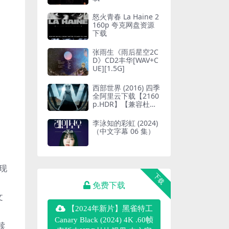
怒火青春 La Haine 2
160p 夸克网盘资源
下载
张雨生《雨后星空2C
D》CD2丰华[WAV+C
UE][1.5G]
西部世界 (2016) 四季
全阿里云下载【2160
p.HDR】【兼容杜比
视界】【蓝光原盘】
20G/集 补链
李泳知的彩虹 (2024)
（中文字幕 06 集）
现
下载
免费下载
文
【2024年新片】黑雀特工
Canary Black (2024) 4K .60帧
赎