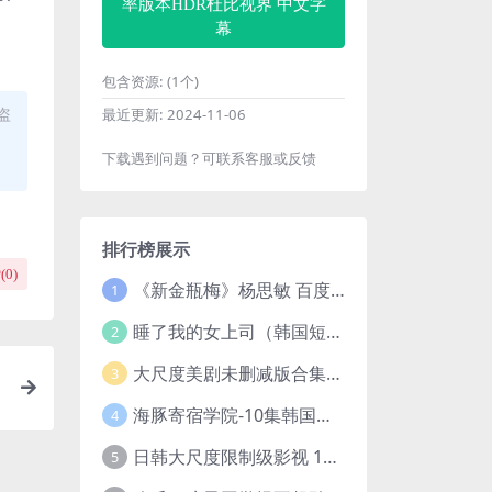
率版本HDR杜比视界 中文字
幕
包含资源:
(1个)
盗
最近更新:
2024-11-06
下载遇到问题？可联系客服或反馈
排行榜展示
(
0
)
《新金瓶梅》杨思敏 百度云网盘下载.1080P阿里下载.国语中字.(1996)
1
睡了我的女上司（韩国短剧）4K超清/中字百度云网盘下载
2
大尺度美剧未删减版合集【22部】
3
海豚寄宿学院-10集韩国高颜值短剧
4
日韩大尺度限制级影视 120部大合集无删减版
5