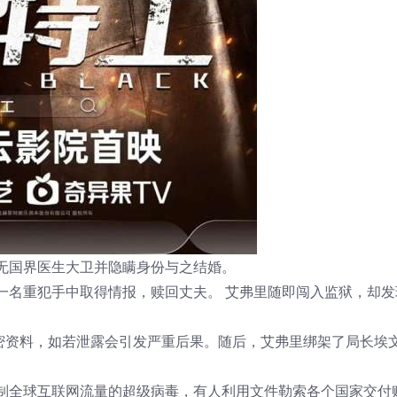
无国界医生大卫并隐瞒身份与之结婚。
一名重犯手中取得情报，赎回丈夫。 艾弗里随即闯入监狱，却发
秘密资料，如若泄露会引发严重后果。随后，艾弗里绑架了局长埃
制全球互联网流量的超级病毒，有人利用文件勒索各个国家交付