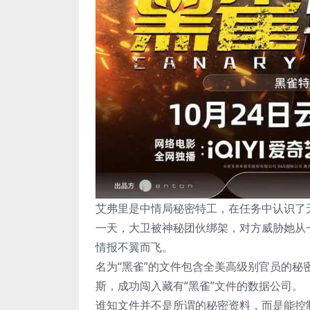
艾弗里是中情局秘密特工，在任务中认识了
一天，大卫被神秘团伙绑架，对方威胁她从
情报不翼而飞。
名为“黑雀”的文件包含全美高级别官员的
斯，成功闯入藏有“黑雀”文件的数据公司。
谁知文件并不是所谓的秘密资料，而是能控