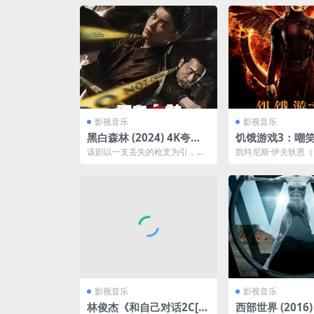
影视音乐
影视音乐
黑白森林 (2024) 4K夸克
饥饿游戏3：嘲笑鸟
网盘资源下载
he Hunger Ga
该剧以一支丢失的枪支为引，勾
凯特尼斯·伊夫狄恩（
ckingjay – Par
连起尘封在时间里的滔天秘密，
斯饰），燃烧的女孩
青年刑警文彬彬 （丁禹兮...
家被毁了，可她却活了.
p remux (2014
B 中文字幕
影视音乐
影视音乐
林俊杰《和自己对话2C[台
西部世界 (2016