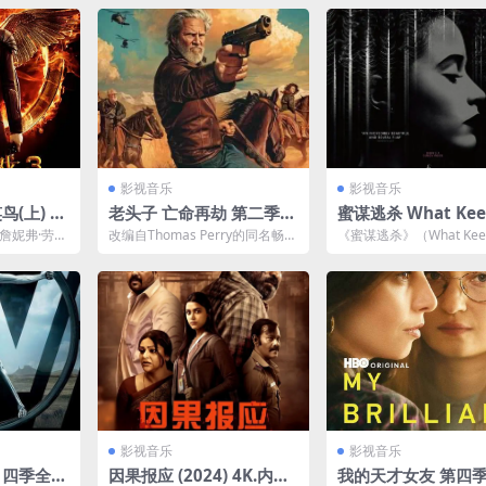
影视音乐
影视音乐
(上) T
老头子 亡命再劫 第二季
蜜谋逃杀 What Kee
mes: Mo
(含第一季)✨每周五已更
ou Alive (2018)
詹妮弗·劳伦
改编自Thomas Perry的同名畅销
《蜜谋逃杀》（What Keep
t 1 2160
D+版 中字封装【原码 108
，虽然她的
书。杰夫·布里吉斯饰演的Dan C
Alive）是一部2018年的心
..
has...
) 72.12G
0 / 杜比5.1环绕声】
影视音乐
影视音乐
) 四季全阿
因果报应 (2024) 4K.内封
我的天才女友 第四