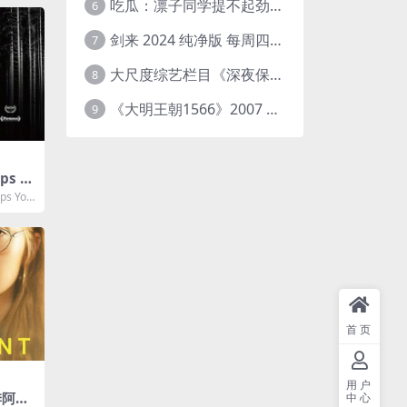
吃瓜：凛子同学提不起劲/小怡loli 72V+23V+14V–24.02GB】
6
剑来 2024 纯净版 每周四已更【4K / 臻彩视听TV / 杜比音】附电子书百度网盘下载
7
大尺度综艺栏目《深夜保健室》 [台综]夸克网盘下载
8
《大明王朝1566》2007 中国大陆 4K+2K修复 [国语 46集 192G]
9
ps Y
s You
理惊...
首页
用户
季阿里
中心