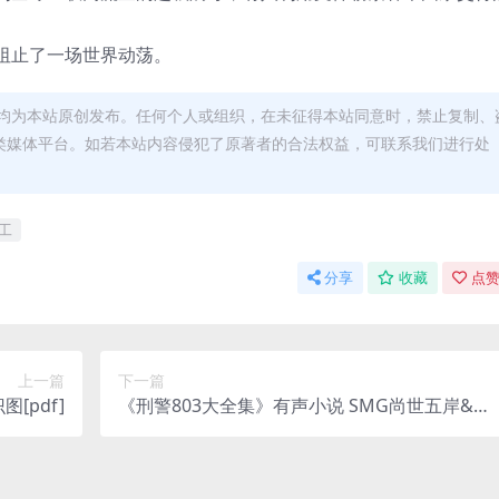
阻止了一场世界动荡。
均为本站原创发布。任何个人或组织，在未征得本站同意时，禁止复制、
类媒体平台。如若本站内容侵犯了原著者的合法权益，可联系我们进行处
工
分享
收藏
点赞
上一篇
下一篇
[pdf]
《刑警803大全集》有声小说 SMG尚世五岸&上
海故事电波 双版本播音[mp3]