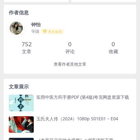
i English 饰）入学不久便迎来了从
的24部经典电影，全部配有韩语中
医...
文字幕，带...
作者信息
钟怡
等级
永久会员
752
0
0
文章
评论
收藏
查看作者其他文章
文章展示
实用中医方药手册PDF (第4版)夸克网盘资源下载
玉氏夫人传（2024）1080p S01E01 – E04