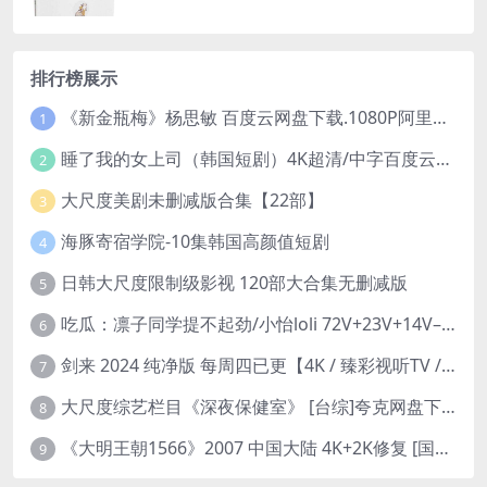
排行榜展示
《新金瓶梅》杨思敏 百度云网盘下载.1080P阿里下载.国语中字.(1996)
1
睡了我的女上司（韩国短剧）4K超清/中字百度云网盘下载
2
大尺度美剧未删减版合集【22部】
3
海豚寄宿学院-10集韩国高颜值短剧
4
日韩大尺度限制级影视 120部大合集无删减版
5
吃瓜：凛子同学提不起劲/小怡loli 72V+23V+14V–24.02GB】
6
剑来 2024 纯净版 每周四已更【4K / 臻彩视听TV / 杜比音】附电子书百度网盘下载
7
大尺度综艺栏目《深夜保健室》 [台综]夸克网盘下载
8
《大明王朝1566》2007 中国大陆 4K+2K修复 [国语 46集 192G]
9