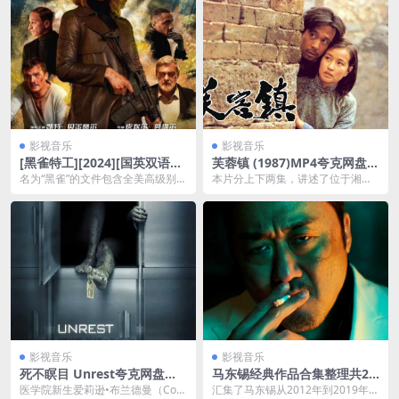
影视音乐
影视音乐
[黑雀特工][2024][国英双语中
芙蓉镇 (1987)MP4夸克网盘下
字][4K-2160P][今日最新动作
载
名为“黑雀”的文件包含全美高级别官
本片分上下两集，讲述了位于湘、
大片]
员的秘密资料，如若泄露会引发严
粤、桂三省交界处的芙蓉镇上，人
重后果。随后，艾...
称“芙蓉姐”的漂亮女...
影视音乐
影视音乐
死不瞑目 Unrest夸克网盘资
马东锡经典作品合集整理共24
源下载 (2006) 720P 英语中字
部韩语中文字幕夸克网盘下载
医学院新生爱莉逊•布兰德曼（Corr
汇集了马东锡从2012年到2019年间