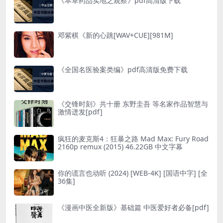
《本草药品实地之观察》pdf高清版下载
邓紫棋《新的心跳[WAV+CUE][981M]
《全国名医验案类编》pdf高清版免费下载
《交锋时刻》共十册 东野圭吾 等名家作品智慧与
激情迸发[pdf]
疯狂的麦克斯4：狂暴之路 Mad Max: Fury Road
2160p remux (2015) 46.22GB 中文字幕
你的谎言也动听 (2024) [WEB-4K] [国语中字] [全
36集]
《漫画中医全新版》基础篇 中医爱好者必备[pdf]