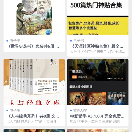
电子书
电子书
《世界史丛书》套装共6册 世
《天涯社区神贴合集》最全整
界史科普[pdf]
理999篇 17GB
天涯社区创立于1999年，以“全球华
人网上家园”为愿景，致力于打造最
具影响力的全...
电子书
软件APP
《人与经典系列》共8册 文化
电影猎手 v3.1.0.4 完全免费的
自信 回归中华道统[pdf]
追剧软件，去广告版
《人与经典系列》**是一套深具思
电影猎手是一款完全免费的追剧软
想性和哲理性的书籍，旨在通过对
件，让用户享受纯净观影体验。软
经典作品和哲学思想...
件内置丰富电影、电视...