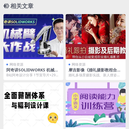
相关文章
网络资源
网络资源
阿奇讲SOLIDWORKS 机械臂
摩吉影像《婚礼摄影教程合
大作战
集》
B站阿奇设计分享 1节宣导片+29节
婚礼多场景摄影实战、新人摆姿技
正课+12节基础+4个附赠课件
巧、前期跟拍……专业婚礼摄影团队
教你如何完成一整套...