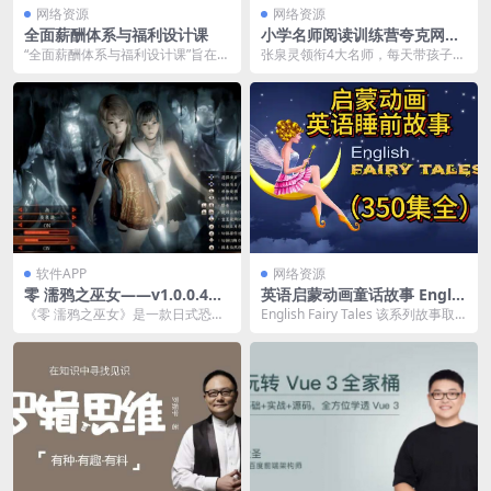
网络资源
网络资源
全面薪酬体系与福利设计课
小学名师阅读训练营夸克网盘
下载
“全面薪酬体系与福利设计课”旨在教
张泉灵领衔4大名师，每天带孩子阅
授如何建立全面的薪酬体...
读名著，收获24种可复用的阅读能
力，把阅读能力变...
软件APP
网络资源
零 濡鸦之巫女——v1.0.0.4内
英语启蒙动画童话故事 Englis
置简体中文汉化版
h Fairy Tales 英文字幕（350
《零 濡鸦之巫女》是一款日式恐怖
English Fairy Tales 该系列故事取
集全）
冒险游戏，玩家扮演巫女探索废弃
材于我们所熟知的四大童话《格...
建筑，使用相机捕捉...