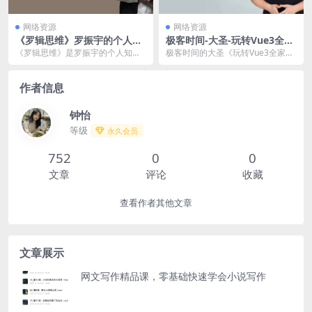
网络资源
网络资源
《罗辑思维》罗振宇的个人知
极客时间-大圣-玩转Vue3全家
识型脱口秀节目全四季
桶夸克网盘下载
《罗辑思维》是罗振宇的个人知识
极客时间的大圣《玩转Vue3全家
型脱口秀节目，罗振宇对正在到来
桶》课程已完结，由前百度前端架
的互联网时代有深刻的...
构师大圣主讲。课程...
作者信息
钟怡
等级
永久会员
752
0
0
文章
评论
收藏
查看作者其他文章
文章展示
网文写作精品课，零基础快速学会小说写作