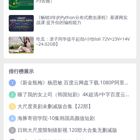
P3音频）
《畅销3年的Python分布式爬虫课程》慕课网实
战课 提升你的编程能力
吃瓜：凛子同学提不起劲/小怡loli 72V+23V+14V
–24.02GB】
排行榜展示
《新金瓶梅》杨思敏 百度云网盘下载.1080P阿里下载.国语中字.(1996)
1
睡了我的女上司（韩国短剧）4K超清/中字百度云网盘下载
2
大尺度美剧未删减版合集【22部】
3
海豚寄宿学院-10集韩国高颜值短剧
4
日韩大尺度限制级影视 120部大合集无删减版
5