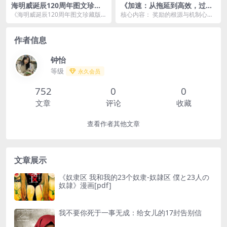
海明威诞辰120周年图文珍藏
《加速：从拖延到高效，过三
版文集（全18卷）
倍速度人生》[pdf]夸克网盘下
《海明威诞辰120周年图文珍藏版
核心内容： 奖励的根源与机制心
载
文集（全18卷）》是对著名美国作
理： 本书首先分析了问题的心理学
家欧内斯特·海明...
原理，揭示了问题背...
作者信息
钟怡
等级
永久会员
752
0
0
文章
评论
收藏
查看作者其他文章
文章展示
《奴隶区 我和我的23个奴隶-奴隷区 僕と23人の
奴隷》漫画[pdf]
我不要你死于一事无成：给女儿的17封告别信