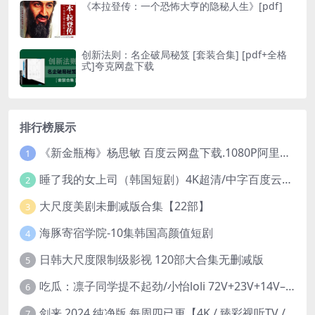
《本拉登传：一个恐怖大亨的隐秘人生》[pdf]
创新法则：名企破局秘笈 [ 套装合集] [pdf+全格
式]夸克网盘下载
排行榜展示
《新金瓶梅》杨思敏 百度云网盘下载.1080P阿里下载.国语中字.(1996)
1
睡了我的女上司（韩国短剧）4K超清/中字百度云网盘下载
2
大尺度美剧未删减版合集【22部】
3
海豚寄宿学院-10集韩国高颜值短剧
4
日韩大尺度限制级影视 120部大合集无删减版
5
吃瓜：凛子同学提不起劲/小怡loli 72V+23V+14V–24.02GB】
6
剑来 2024 纯净版 每周四已更【4K / 臻彩视听TV / 杜比音】附电子书百度网盘下载
7