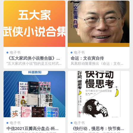
电子书
电子书
《五大家武侠小说整合版》古
命运：文在寅自传
龙 黄易 金庸 梁羽生 温瑞安[t
“五大家武侠小说”指的是五位对武侠
凤凰联动隆重推出《命运：文在寅
xt]
小说发展有着深远影响的作家：金
自传》。《命运：文在寅自传》是
庸、古龙、梁羽生...
韩国现任总统文在寅的...
电子书
电子书
中信2021豆瓣高分盘点-科普
《快行动，慢思考：快节奏生