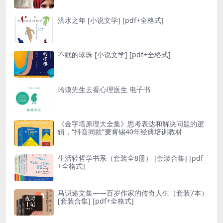
洪水之年 [ 小说文学] [pdf+全格式]
不眠的珍珠 [ 小说文学] [pdf+全格式]
蛤蟆先生去看心理医生 电子书
《金字塔原理大全集》思考表达和解决问题的逻
辑，“抖音同款”麦肯锡40年经典培训教材
生活轻哲学书系（套装全8册） [ 套装合集] [pdf
+全格式]
马识途文集——百岁作家的传奇人生（套装7本）
[ 套装合集] [pdf+全格式]