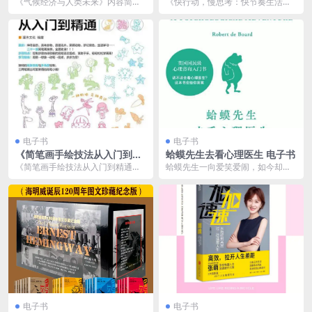
新知（共10册） [ 套装合集] [p
活下的自我修复》 拯救疲惫每
《气候经济与人类未来》内容简
《快行动，慢思考：快节奏生活下
df+全格式]
天10分钟心理修复小练习
介：比尔·盖茨花了十年时间调研气
的自我修复》是一本指导读者在快
候变化的成因和影响。...
节奏生活中寻找平衡与...
电子书
电子书
《简笔画手绘技法从入门到精
蛤蟆先生去看心理医生 电子书
通》三两笔画出简笔画[pdf]
《简笔画手绘技法从入门到精通》
蛤蟆先生一向爱笑爱闹，如今却一
是一本专为初学者设计的简笔画教
反常态地郁郁寡欢，他一个人躲在
程书，旨在帮助读者从...
屋里，连起床梳洗的力...
电子书
电子书