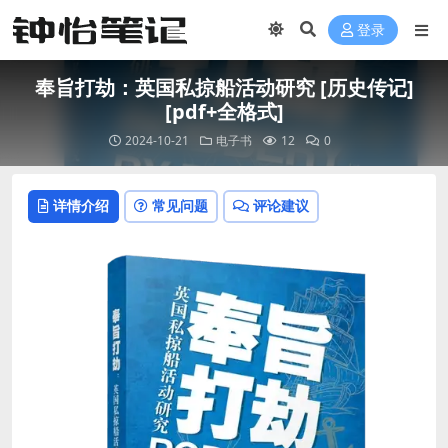
登录
奉旨打劫：英国私掠船活动研究 [ 历史传记]
[pdf+全格式]
2024-10-21
电子书
12
0
详情介绍
常见问题
评论建议