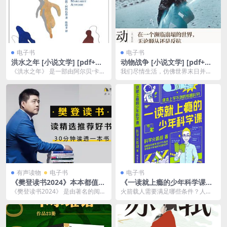
电子书
电子书
洪水之年 [ 小说文学] [pdf+全
动物战争 [ 小说文学] [pdf+全
格式]
格式]
《洪水之年》 是一部由阿尔贝·卡缪
我们尽情生活，仿佛世界末日并不
（Albert Camus）创作的小说，故
存在。”*龚古尔文学奖得主尼古拉•
事以...
马修处女作*法国...
有声读物
电子书
电子书
《樊登读书2024》本本都值得
《一读就上瘾的少年科学课》
一读[pdf.mp3]
课本上学不到的有趣科学
《樊登读书2024》 是由著名的阅读
火箭载人需要满足哪些条件？人类
推广人樊登主持的年度书单和读书
制造的最光滑的镜子是什么？摄像
推荐书籍合集。...
机拍摄能有多快？火车...