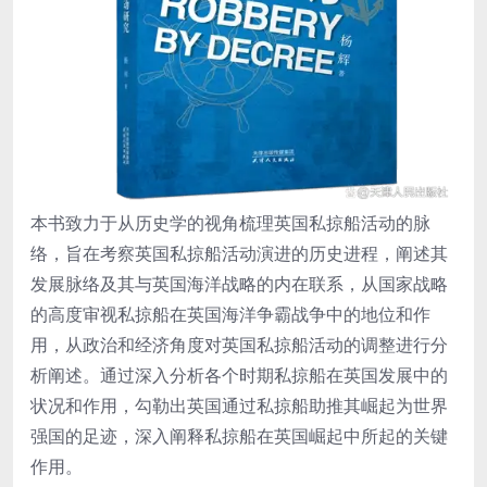
本书致力于从历史学的视角梳理英国私掠船活动的脉
络，旨在考察英国私掠船活动演进的历史进程，阐述其
发展脉络及其与英国海洋战略的内在联系，从国家战略
的高度审视私掠船在英国海洋争霸战争中的地位和作
用，从政治和经济角度对英国私掠船活动的调整进行分
析阐述。通过深入分析各个时期私掠船在英国发展中的
状况和作用，勾勒出英国通过私掠船助推其崛起为世界
强国的足迹，深入阐释私掠船在英国崛起中所起的关键
作用。