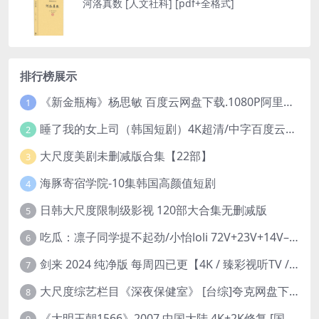
河洛真数 [ 人文社科] [pdf+全格式]
排行榜展示
《新金瓶梅》杨思敏 百度云网盘下载.1080P阿里下载.国语中字.(1996)
1
睡了我的女上司（韩国短剧）4K超清/中字百度云网盘下载
2
大尺度美剧未删减版合集【22部】
3
海豚寄宿学院-10集韩国高颜值短剧
4
日韩大尺度限制级影视 120部大合集无删减版
5
吃瓜：凛子同学提不起劲/小怡loli 72V+23V+14V–24.02GB】
6
剑来 2024 纯净版 每周四已更【4K / 臻彩视听TV / 杜比音】附电子书百度网盘下载
7
大尺度综艺栏目《深夜保健室》 [台综]夸克网盘下载
8
《大明王朝1566》2007 中国大陆 4K+2K修复 [国语 46集 192G]
9