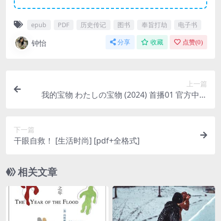
epub
PDF
历史传记
图书
奉旨打劫
电子书
钟怡
分享
收藏
点赞(
0
)
上一篇
我的宝物 わたしの宝物 (2024) 首播01 官方中字
【日剧】
下一篇
干眼自救！ [ 生活时尚] [pdf+全格式]
相关文章