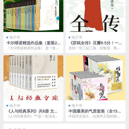
电子书
电子书
卡尔维诺精选作品集（套装23
《苏轼全传》豆瓣9.5分！一蓑
册） [ 套装合集] [pdf+全格式]
烟雨任平生！不一样的北宋大
《卡尔维诺精选作品集》 是一套汇
苏轼一生三起三落，却集儒、释、
文豪！
集意大利作家伊塔洛·卡尔维诺（Ita
道于一身，成了天文、地理、医
lo Cal...
学、饮食皆通，诗、词、...
电子书
电子书
《人与经典系列》共8册 文化
中国最美的气质套装（全15
自信 回归中华道统[pdf]
册） [ 套装合集] [pdf+全格式]
《人与经典系列》**是一套深具思
中国历史悠久，自黄帝王朝的姬轩
想性和哲理性的书籍，旨在通过对
辕时期算起约有5000年，历经夏、
经典作品和哲学思想...
商、周、秦、汉、...