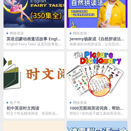
网络资源
网络资源
英语启蒙动画童话故事 Englis
Jeremy杨家成《自然拼读法
h Fairy Tales 英文字幕（350
课程》
English Fairy Tales 该系列故事取
杨家成的自然拼读法，让你见词就
集全）
材于我们所熟知的四大童话《格...
能读，一站解决英语听读难关。
电子书
网络资源
初中英语时文阅读
1000页图画英语词典，帮助3-
7岁的孩子建立基础英语词汇
时文个性化精准阅读，英语听说读
帮助3-7岁的孩子建立基础英语词汇
量
写全面提升
量，包括了将近500个英语常用单
词，全部都是孩...