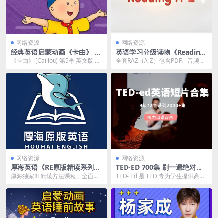
网络资源
网络资源
经典英语启蒙动画《卡由》 第
英语学习分级读物《Reading
5季 英文版 共26集
A-Z (视频+点读PDF+音频+练
《卡由》 (Caillou) 第5季 英文版 是
全套RAZ（A-Z）包含PDF、音频M
习册) 》
一部经典的儿童启蒙动画，适合3
P3、练习册、彩图插画、各种品牌
岁...
点读笔的点...
网络资源
网络资源
厚海英语《RE原版精读系列课
TED-ED 700集 刷一遍绝对能
程》
让你英语口语起飞
厚海独家RE精读方法课程，全面提
TED- Ed 是 TED 专为学生提供高质
升孩子英文听说读写能力，掌握高
量课程的频道，通过简短且屡获殊
阶英语。
荣的动...