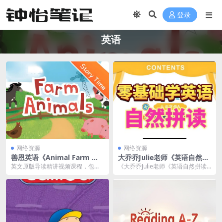
登录
英语
网络资源
网络资源
善恩英语《Animal Farm 动
大乔乔Julie老师《英语自然拼
物农场 (精读课+单词表+练习)
读零基础发音入门课程》
英文原版导读精讲视频课程，包含
《大乔乔Julie老师《英语自然拼读
》
视频课、单词表、练习及答案PD
零基础发音入门课程》 是一门针对
F，适合6-12岁孩...
英语发音初学...