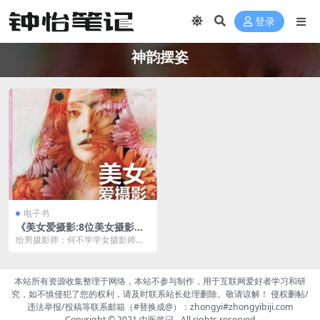
登录
神韵摆姿
电子书
《美女爱摄影:8位美女摄影师
的外拍秘诀》神韵与摆姿[pdf]
给男摄影师：何不学学女摄影师独
有的细腻观察力与画面感染力？ 给
女摄影师：懂得抓住...
本站所有资源收集整理于网络，本站不参与制作，用于互联网爱好者学习和研
究，如不慎侵犯了您的权利，请及时联系站长处理删除。敬请谅解！ 侵权删帖/
违法举报/投稿等联系邮箱（#替换成@）：zhongyi#zhongyibiji.com
Copyright © 2021
中医笔记
- All rights reserved