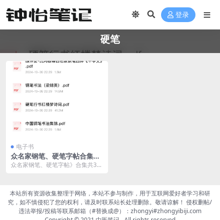
登录
硬笔
电子书
众名家钢笔、硬笔字帖合集共
30套，超高清PDF
众名家钢笔、硬笔字帖》合集共30
套，超高清PDF，可打印
本站所有资源收集整理于网络，本站不参与制作，用于互联网爱好者学习和研
究，如不慎侵犯了您的权利，请及时联系站长处理删除。敬请谅解！ 侵权删帖/
违法举报/投稿等联系邮箱（#替换成@）：zhongyi#zhongyibiji.com
Copyright © 2021
中医笔记
- All rights reserved