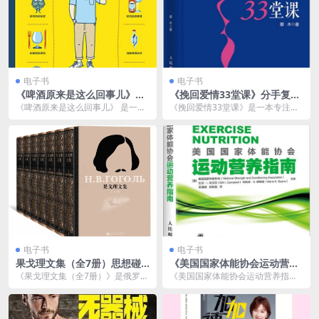
电子书
电子书
《啤酒原来是这么回事儿》饮
《挽回爱情33堂课》分手复合
食生活新提案[pdf]
失恋伤心情感书籍 一本书挽回
《啤酒原来是这么回事儿》 是一本
《挽回爱情33堂课》是一本专注于
爱情[pdf]
聚焦于啤酒的文化、历史、酿造工
情感修复与复合的实用书籍，适合
艺以及其与生活的关...
那些正在经历失恋、...
电子书
电子书
果戈理文集（全7册）思想碰
《美国国家体能协会运动营养
撞与情感交织的文学盛宴
指南》[pdf]
《果戈理文集（全7册）》是俄罗斯
《美国国家体能协会运动营养指
文学巨匠尼古拉·果戈理（Nikolai G
南》（National Strength and C...
ogo...