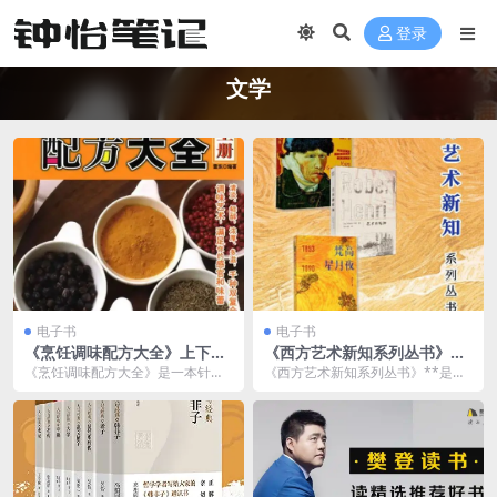
登录
文学
电子书
电子书
《烹饪调味配方大全》上下册
《西方艺术新知系列丛书》套
千种双复合调味方法 纯天然配
装共3册 走入西方艺术理论殿
《烹饪调味配方大全》是一本针对
《西方艺术新知系列丛书》**是一
料[pdf]
堂[pdf]
烹饪爱好者和专业厨师的实用调味
本深入探讨西方艺术历史与理论的
书籍，书中介绍了千种...
书籍套装，旨在帮助...