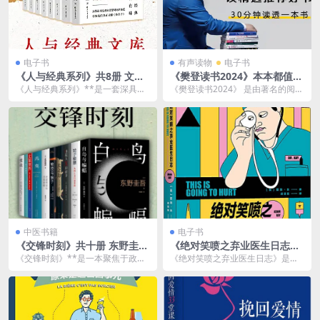
电子书
有声读物
电子书
《人与经典系列》共8册 文化
《樊登读书2024》本本都值得
自信 回归中华道统[pdf]
一读[pdf.mp3]
《人与经典系列》**是一套深具思
《樊登读书2024》 是由著名的阅读
想性和哲理性的书籍，旨在通过对
推广人樊登主持的年度书单和读书
经典作品和哲学思想...
推荐书籍合集。...
中医书籍
电子书
《交锋时刻》共十册 东野圭吾
《绝对笑喷之弃业医生日志》
等名家作品智慧与激情迸发[p
现象级畅销书[pdf]
《交锋时刻》**是一本聚焦于政
《绝对笑喷之弃业医生日志》是一
df]
治、经济、社会及心理战等方面的
本兼具幽默与情感的小说，讲述了
作品，通常用于描绘在...
一个弃业医生的生活故...