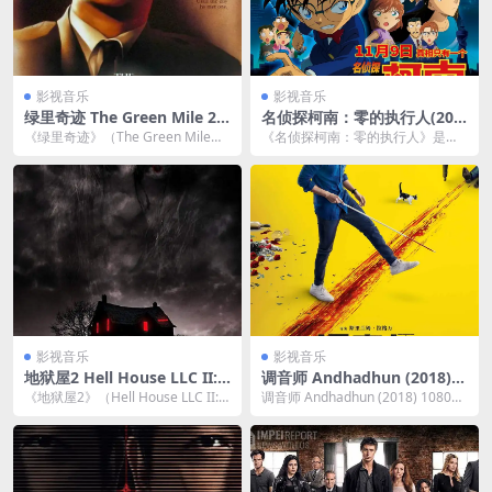
影视音乐
影视音乐
绿里奇迹 The Green Mile 21
名侦探柯南：零的执行人(201
60p remux (1999) 77.22GB
8)1080p中字网盘资源下载
《绿里奇迹》（The Green Mile）
《名侦探柯南：零的执行人》是
中文字幕
是由弗兰克·德拉邦特执导，根据斯
《名侦探柯南》系列的第22部剧场
蒂芬...
版电影，讲述了柯南与...
影视音乐
影视音乐
地狱屋2 Hell House LLC II: T
调音师 Andhadhun (2018) 1
he Abaddon Hotel (2018) 1
080p中字夸克网盘下载
《地狱屋2》（Hell House LLC II: T
调音师 Andhadhun (2018) 1080p
080p中字
he Abaddon Ho...
中字夸克网盘资源 《调音师》...