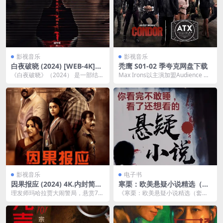
影视音乐
影视音乐
白夜破晓 (2024) [WEB-4K]
秃鹰 S01-02 ​​​季夸克网盘下载
[国语中字] [更至18集]
《白夜破晓》（2024） 是一部结合
Max Irons以主演加盟Audience Ne
了悬疑、科幻和犯罪元素的网络
twork直接预订10集的《秃...
剧，设定在未来社...
影视音乐
电子书
因果报应 (2024) 4K.内封简英
寒栗：欧美悬疑小说精选（套
双字夸克网盘下载
装共33册）（推理、犯罪、谍
理发师玛哈拉贾大闹警局，悬赏70
《寒栗：欧美悬疑小说精选（套装
战、科幻、社会关系类悬疑小
万要为一个价值300的垃圾桶立
共33册）》 是一套涵盖广泛类别的
说全收录！）
案。众人疑惑之际，...
悬疑小说合集，集...