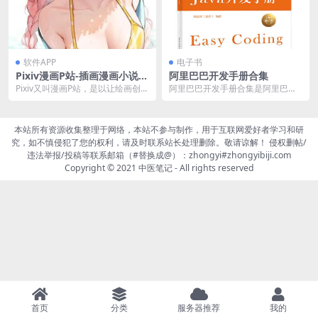
软件APP
电子书
Pixiv漫画P站-插画漫画小说 v
阿里巴巴开发手册合集
6.121.1 去广告纯净版
Pixiv又叫漫画P站，是以让绘画创作
阿里巴巴开发手册合集是阿里巴巴
变得更加有趣”为目标的网络服务...
集团技术团队的经验总结，涵盖Jav
a开发手册、性能...
本站所有资源收集整理于网络，本站不参与制作，用于互联网爱好者学习和研
究，如不慎侵犯了您的权利，请及时联系站长处理删除。敬请谅解！ 侵权删帖/
违法举报/投稿等联系邮箱（#替换成@）：zhongyi#zhongyibiji.com
Copyright © 2021
中医笔记
- All rights reserved
首页
分类
服务器推荐
我的