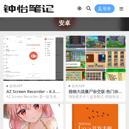
登录
安卓
软件APP
软件APP
AZ Screen Recorder – 6.3.5
植物大战僵尸杂交版-热门休闲
「精简版」无录制时长限制录
游戏 v2.5.1 / 融合版 v2.1.3
AZ Screen Recorder 是一款无录制
增加新关卡-1.益智模式–两面夹击模
屏软件
时长限制并且有众多免费功能的
式关卡2.挑战模式关卡 增加新铲...
最...