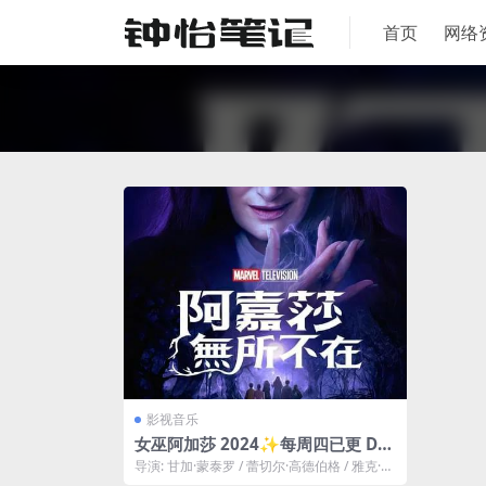
首页
网络
影视音乐
女巫阿加莎 2024✨每周四已更 Dis
ney+流 标配中字【4K / HDR / 全景
导演: 甘加·蒙泰罗 / 蕾切尔·高德伯格 / 雅克·舍
声】✚【DV版】旺达幻视衍生剧
费尔 编剧: 雅克·舍费...