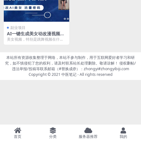
副业项目
AI一键生成美女动改漫视频，
日入2000+，100%过原创，
美女视频，特别是跳舞视频在什么
多种变现方式
时候，什么平台都是备受关注的焦
点，这一类视频都具有...
本站所有资源收集整理于网络，本站不参与制作，用于互联网爱好者学习和研
究，如不慎侵犯了您的权利，请及时联系站长处理删除。敬请谅解！ 侵权删帖/
违法举报/投稿等联系邮箱（#替换成@）：zhongyi#zhongyibiji.com
Copyright © 2021
中医笔记
- All rights reserved
首页
分类
服务器推荐
我的