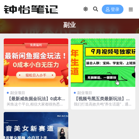
登录
副业
副业项目
副业项目
【最新咸鱼掘金玩法】0成本
【视频号黑五类最新玩法】老
小白无压力，多种变现方式，
年养生赛道一键原创，多种变
闲鱼这个平台,相信大家都很热悉吧!
我们打造高效共鸣“养生话题”，通过
轻松月入过W
现渠道，可批量操作
它是阿里巴巴旗下的二手交易平
创新视频与前沿技术，实现高播放
台，用户群体非常庞...
与高收益，操作简...