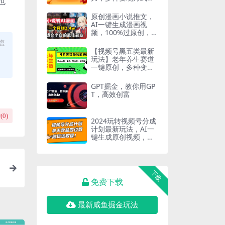
也
轻松月入过W
原创漫画小说推文，
AI一键生成漫画视
频，100%过原创，
月入入2.4w
盗
【视频号黑五类最新
玩法】老年养生赛道
一键原创，多种变现
渠道，可批量操作
GPT掘金，教你用GP
T，高效创富
(
0
)
2024玩转视频号分成
计划最新玩法，AI一
键生成原创视频，收
益翻倍的秘诀，日入
1000+
）
下载
免费下载
最新咸鱼掘金玩法