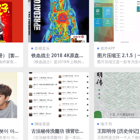
影视音乐
软件APP
 [ 套装
铁血战士 2018 4K原盘RE
图片压缩王 2.1.5
式]
MUX 杜比视界 内封字幕
缩，轻松管理照片
由作家鱼人
《铁血战士》是2018年上映的科
图片压缩王是一款专为安
，属于洪荒
幻动作片，由沙恩·布莱克 (Shan
设计的高效图片处理工具
连...
e Blac...
批量压缩、格式转换、缩放.
网络资源
电子书
봇이 아니
古法秘传洗髓功 强肾壮阳
王阳明传 [ 历史传记] 
资源下载
男性必备
+全格式]
로봇이 아니
《古法秘传洗髓功》是一本以传
王阳明是怎样一个人？他