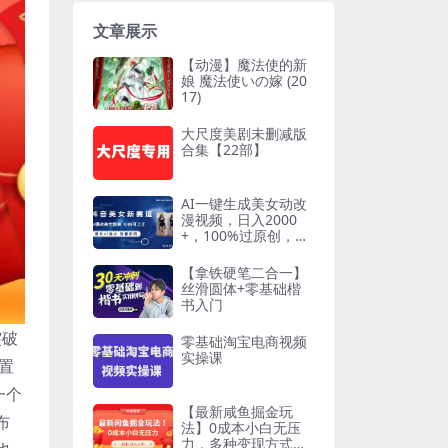
文章展示
【动漫】魔法使的新
娘 魔法使いの嫁 (20
17)
大尺度美剧未删减版
合集【22部】
AI一键生成美女动改
漫视频，日入2000
+，100%过原创，多
种变现方式
【拿铁硬笔二合一】
丝滑圆体+零基础楷
书入门
突破
零基础淘宝电商视频
实操课
置
一个
【最新咸鱼掘金玩
布
法】0成本小白无压
力，多种变现方式，