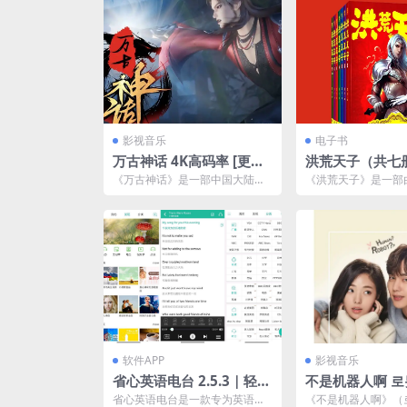
影视音乐
电子书
万古神话 4K高码率 [更新
洪荒天子（共七册）
至244集]
合集] [pdf+全格
《万古神话》是一部中国大陆的
《洪荒天子》是一部
玄幻题材动画，改编自同名小
二代创作的网络小说
说。该动画自开播以来，以其...
玄幻类题材，原本在网上
软件APP
影视音乐
省心英语电台 2.5.3｜轻松
不是机器人啊 로
学英语，听力口语齐飞跃
야 (2017)网盘
省心英语电台是一款专为英语学
《不是机器人啊》（