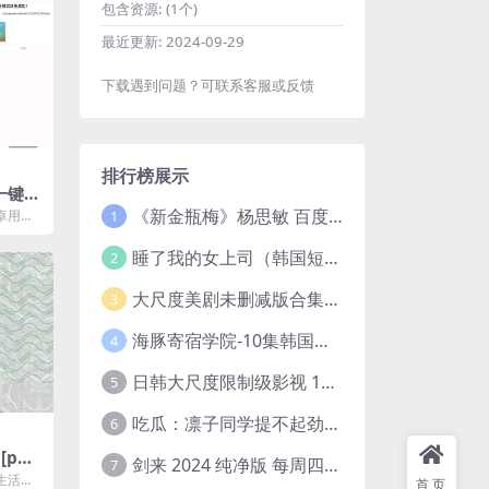
包含资源:
(1个)
最近更新:
2024-09-29
下载遇到问题？可联系客服或反馈
排行榜展示
｜一键压
《新金瓶梅》杨思敏 百度云网盘下载.1080P阿里下载.国语中字.(1996)
卓用户
1
。支持
..
睡了我的女上司（韩国短剧）4K超清/中字百度云网盘下载
2
大尺度美剧未删减版合集【22部】
3
海豚寄宿学院-10集韩国高颜值短剧
4
日韩大尺度限制级影视 120部大合集无删减版
5
吃瓜：凛子同学提不起劲/小怡loli 72V+23V+14V–24.02GB】
6
[pdf
剑来 2024 纯净版 每周四已更【4K / 臻彩视听TV / 杜比音】附电子书百度网盘下载
7
生活成
首页