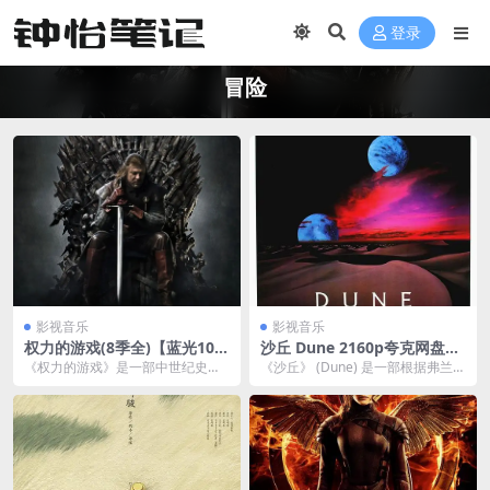
登录
冒险
影视音乐
影视音乐
权力的游戏(8季全)【蓝光108
沙丘 Dune 2160p夸克网盘资
0P】夸克网盘下载
源下载
《权力的游戏》是一部中世纪史诗
《沙丘》 (Dune) 是一部根据弗兰克
奇幻题材的电视连续剧，该剧以美
·赫伯特（Frank Herbert）同...
国作家乔治·R·R·...