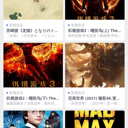
影视音乐
影视音乐
宫崎骏《龙猫》となりのトト
饥饿游戏3：嘲笑鸟(上) The H
ロ 1080p remux (1988) 24.5
unger Games: Mockingjay
《龙猫》（日语原名：《となりの
凯特尼斯·伊夫狄恩（詹妮弗·劳伦斯
9GB 中文字幕
– Part 1 2160p remux (201
トトロ》，英文名：《My Neighbo
饰），燃烧的女孩，虽然她的家被
4) 72.12GB 中文字幕
r Tot...
毁了，可她却活了...
影视音乐
影视音乐
饥饿游戏3：嘲笑鸟(下) The H
完美世界 (2021) 臻彩4K.更新
unger Games: Mockingjay
至190集
施惠国爆发了全面战争，凯特尼斯
《完美世界》（2021年）是一部改
– Part 2 2160p remux (201
（詹妮弗·劳伦斯JenniferLawrence
编自辰东同名小说的中国动画剧
5)
饰...
集，讲述了主人公石...