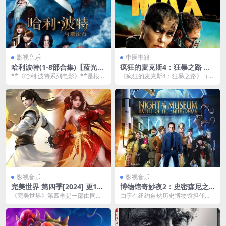
影视音乐
中医书籍
哈利波特(1-8部合集)【蓝光4
疯狂的麦克斯4：狂暴之路 Ma
K.HDR】【杜比视界】【国台
d Max: Fury Road 2160p re
**《哈利·波特系列电影》**是根据
《疯狂的麦克斯4：狂暴之路》（M
粤英四语】【内封简繁/英双语
mux (2015) 46.22GB 中文字
J.K.罗琳的同名小说改编的电影系
ad Max: Fury Road, 2015）...
特效字幕】
幕
列，共包含...
影视音乐
影视音乐
完美世界 第四季[2024] 更190
博物馆奇妙夜2：史密森尼之
集
战 (2009) 1080p BDRip 国英
《完美世界》第四季是一部由同名
由于在纽约自然历史博物馆担任警
音轨 内封简英
小说改编的国产玄幻动画，改编自
卫有出色表现，拉瑞（本•斯蒂勒 B
辰东创作的经典玄幻小...
en Still...