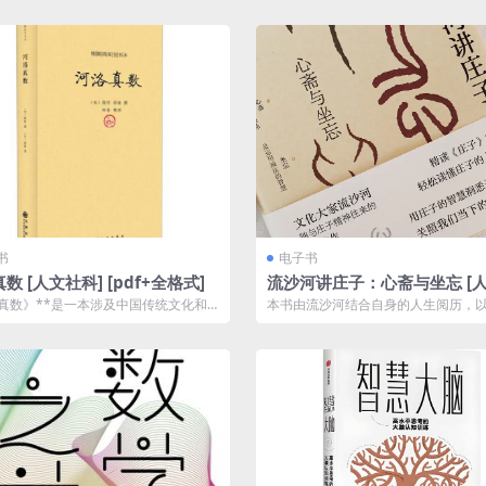
书
电子书
数 [ 人文社科] [pdf+全格式]
流沙河讲庄子：心斋与坐忘 [ 
科] [pdf+全格式]夸克网盘下
真数》**是一本涉及中国传统文化和
本书由流沙河结合自身的人生阅历，
经典著作，深刻探讨了中国古代的数
流畅的语言，对《庄子》内七篇逐篇
照...