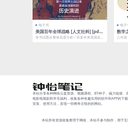
电子书
电子
美国百年全球战略 [ 人文社科] [pdf
数学之
+全格式]
f+全
本书试图从整体高度分析一百多年来美国在不
八年前
同国际条件、不同实力对比背景、不同国内
板报，
政...
本站分享各种网络云盘资源、视频课程、BT种子、磁力链接、
电影电视剧和羊毛福利，收集各种有趣实用的软件和APP的下
安装、使用方法，发现一些稀奇古怪的的网站。
本站所有资源收集整理于网络，本站不参与制作，用于互