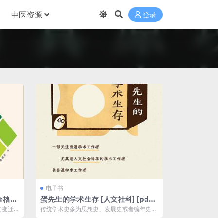
中医资源
登录
电子书
全格
蛋先生的学术生存 [ 人文社科] [pdf
+全格式]
的变迁
传统学术史多为思想史、发展史或者编年史。
...
当我们借助“发展”和“进步”的眼光来回望...