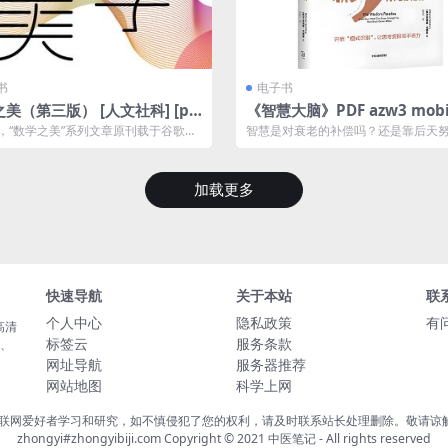
书
电子书
美（第三版） [ 人文社科] [pd
《智慧大脑》PDF azw3 mobi
格式]
b格式下载，高水平思考的大
，“数学之美”系列文章原刊载于谷歌黑
智慧是对衰老的补偿吗？还是靠后天
训练
获得上百万次点击，得到读者高度评...
的奖赏？当大脑老化时，如何保持高
考...
加载更多
快速导航
关于本站
联
个人中心
隐私政策
有
高清
标签云
服务条款
载、
网址导航
服务器推荐
网站地图
科学上网
联网爱好者学习和研究，如不慎侵犯了您的权利，请及时联系站长处理删除。敬请谅解！
zhongyi#zhongyibiji.com Copyright © 2021
中医笔记
- All rights reserved