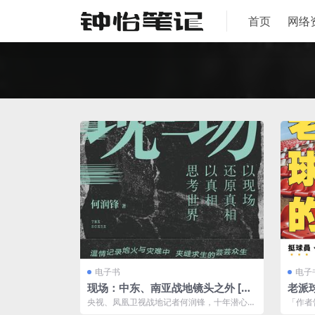
首页
网络
电子书
电子
现场：中东、南亚战地镜头之外 [ 人
老派球
文社科] [pdf+全格式]
格式]
央视、凤凰卫视战地记者何润锋，十年潜心打
「作者
磨纪实佳作，看真相，也看世界。★错综复
不再對