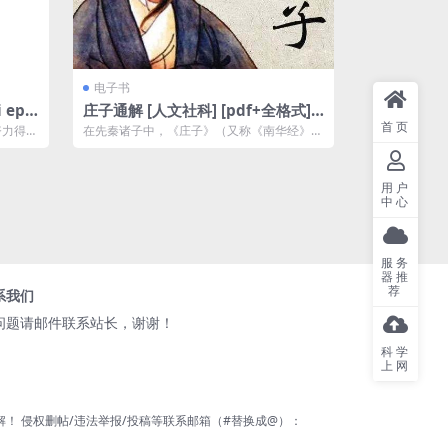
电子书
 epu
庄子通解 [ 人文社科] [pdf+全格式]
首页
脑认知
夸克网盘下载
努力得来
在先秦诸子中，《庄子》（又称《南华经》）
水平思
既与《周易》、《老子》并称“三玄”，同为...
用户
中心
服务
器推
荐
系我们
问题请邮件联系站长，谢谢！
科学
上网
 侵权删帖/违法举报/投稿等联系邮箱（#替换成@）：