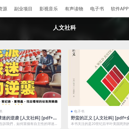
资源
副业项目
影视音乐
有声读物
电子书
软件APP
人文社科
书
电子书
迷的逆袭 [ 人文社科] [pdf+全
野蛮的正义 [ 人文社科] [pdf+
式]夸克网盘下载
告訴我們，如何當個有自主性的球迷，
本书关注的是20世纪后半叶美国死刑
球團過度死忠而被牽著走。」――
史，主要聚焦于“费曼诉佐治亚州案”和“格