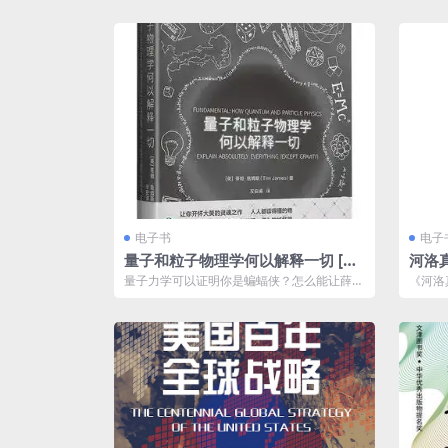
杂...
《思...
电子书
电子
量子和粒子物理学何以解释一切 [ 人
河洛真
文社科] [pdf+全格式]
量子力学可以证明你是蝙蝠侠？怎么能让薛定
《河洛
谔那只猫活过来？每个人都可以建造一个自
哲学的
己...
学...