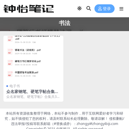
登录
书法
电子书
众名家钢笔、硬笔字帖合集共
30套，超高清PDF
众名家钢笔、硬笔字帖》合集共30
套，超高清PDF，可打印
本站所有资源收集整理于网络，本站不参与制作，用于互联网爱好者学习和研
究，如不慎侵犯了您的权利，请及时联系站长处理删除。敬请谅解！ 侵权删帖/
违法举报/投稿等联系邮箱（#替换成@）：zhongyi#zhongyibiji.com
Copyright © 2021
中医笔记
- All rights reserved