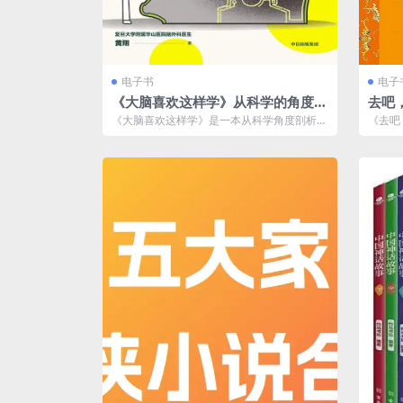
电子书
电子
《大脑喜欢这样学》从科学的角度揭
去吧，
开学习的内在逻辑。
式]
《大脑喜欢这样学》是一本从科学角度剖析学
《去吧
习过程的书籍，旨在揭示大脑如何处理信
说，作
息，...
人...