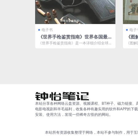
电子书
电子
《世界手枪鉴赏指南》世界各国最新
《图
手枪 军迷必备[pdf]
路》图
《世界手枪鉴赏指南》是一本详细介绍全球各
《图解
类手枪的图书，涵盖了从历史到现代的众多
将经典
著...
呈...
本站分享各种网络云盘资源、视频课程、BT种子、磁力链接、
电影电视剧和羊毛福利，收集各种有趣实用的软件和APP的下
安装、使用方法，发现一些稀奇古怪的的网站。
本站所有资源收集整理于网络，本站不参与制作，用于互