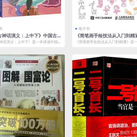
书
电子书
古神话演义：上中下》中国古代
《简笔画手绘技法从入门到精
故事[pdf]
两笔画出简笔画[pdf]
神话演义：上中下》是一本讲述中国古
《简笔画手绘技法从入门到精通》是
故事的小说合集，涵盖了丰富的神话
初学者设计的简笔画教程书，旨在帮
从...