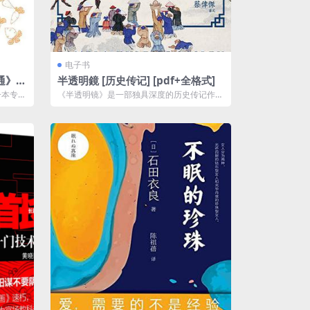
电子书
通》三
半透明鏡 [ 历史传记] [pdf+全格式]
一本专为
《半透明镜》是一部独具深度的历史传记作
助读者
品，通过鲜活的人物描写和生动的叙述方式，
为...