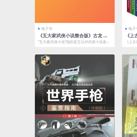
电子书
电子
《五大家武侠小说整合版》古龙 黄
《上
易 金庸 梁羽生 温瑞安[txt]
的神话
“五大家武侠小说”指的是五位对武侠小说发展
《上古
有着深远影响的作家：金庸、古龙、梁羽生...
代神话
人...