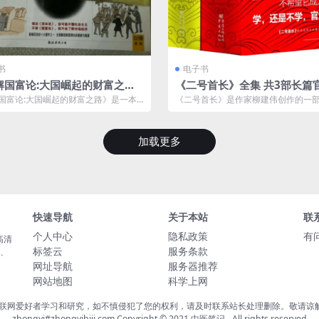
书
电子书
解国富论:大国崛起的财富之
《二号首长》全集 共3部长篇
解经典系列[pdf]
说 官场讲政治 要阳谋不要阴谋[
国富论:大国崛起的财富之路》是一本
《二号首长》是作家柳建伟创作的一
经济学著作《国富论》通过图解方式
材小说，出版于2008年。该小说以中国政
加载更多
快速导航
关于本站
联
个人中心
隐私政策
有
高清
标签云
服务条款
载、
网址导航
服务器推荐
网站地图
科学上网
联网爱好者学习和研究，如不慎侵犯了您的权利，请及时联系站长处理删除。敬请谅解！
zhongyi#zhongyibiji.com Copyright © 2021
中医笔记
- All rights reserved