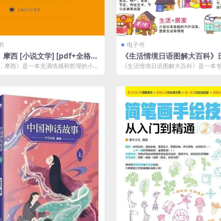
书
电子书
摩西 [ 小说文学] [pdf+全格
《生活情境日语图解大百科》
好者必备[pdf]
，摩西》是一本充满情感和哲理的小
《生活情境日语图解大百科》是一本
者通过对摩西这个角色的描写，探讨了
学习者和日语爱好者设计的实用工具
中...