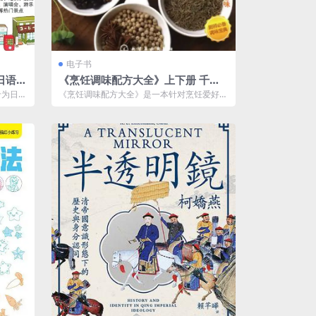
电子书
日语爱
《烹饪调味配方大全》上下册 千种
双复合调味方法 纯天然配料[pdf]
专为日语
《烹饪调味配方大全》是一本针对烹饪爱好者
书。书
和专业厨师的实用调味书籍，书中介绍了千
种...