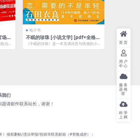
电子书
官场小
不眠的珍珠 [ 小说文学] [pdf+全格
pdf]
式]
首页
部政治题
《不眠的珍珠》是一本充满诗意与情感的小
...
说，讲述了一段复杂且感人至深的爱情故事。
小...
用户
中心
服务
器推
荐
系我们
问题请邮件联系站长，谢谢！
科学
上网
 侵权删帖/违法举报/投稿等联系邮箱（#替换成@）：