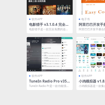
软件APP
电子书
电影猎手 v3.1.0.4 完全免
阿里巴巴开发手
费的追剧软件，去广告版
电影猎手是一款完全免费的追剧
阿里巴巴开发手册合
软件，让用户享受纯净观影体
巴集团技术团队的经
验。软件内置丰富电影、电视...
盖Java开发手册、性能.
软件APP
软件APP
TuneIn Radio Pro v35.
小鸡模拟器 v1.8
6.1 手机电台，中文广播
C主机、街机游
TuneIn Radio Pr是一款功能强大
小鸡模拟器是一款集
电台最全面的应用之一，
去广告纯净版
的手机电台应用，被誉为中文广
机与街机游戏厅的游
播电台最...
提供海量免费游戏资源，
解锁高级版