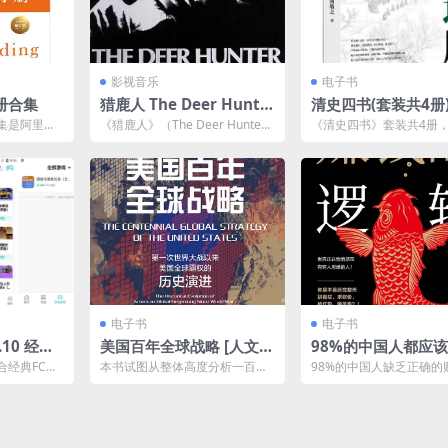
影视音乐
电子书
册合集
猎鹿人 The Deer Hunte
清史四书(套装共4册)
r 2160p remux (1978)
历史现场的细节，解
集是阿里巴
《猎鹿人》（The Deer Hunte
《清史四书》套装共4册
史背后的隐秘
验总结，涵
r）是一部由迈克尔·西曼（Micha
史学者向敬之撰写，上海
..
el...
店出版。该书追寻历史现..
电子书
电子书
.10 经典F
美国百年全球战略 [ 人文社
98%的中国人都应
戏厅，免费
科] [pdf+全格式]
《赚钱的逻辑》 早
合经典FC主
本书试图从整体高度分析一百多
98%的中国人缺乏正确的
益！[pdf]
戏模拟器，
年来美国在不同国际条件、不同
育，也从来没有正规的财
...
实力对比背景、不同国内政...
程，只能在生活中跌跌撞撞.