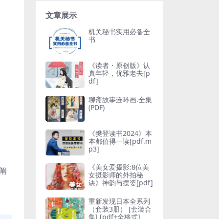
文章展示
机关秘书实用必备全
书
《读者・原创版》认
真年轻，优雅老去[p
df]
聊斋故事连环画.全集
(PDF)
《樊登读书2024》本
本都值得一读[pdf.m
p3]
《美女爱摄影:8位美
阐
女摄影师的外拍秘
诀》神韵与摆姿[pdf]
重新发现日本全系列
（套装3册） [ 套装合
集] [pdf+全格式]