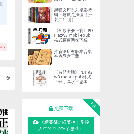
盗
黑猫文库系列精选特
辑：这就是推理（套
装共11册）
《学数学会上瘾》PD
F azw3 mobi epub
格式百度网盘下载
(
0
)
推背图所有版本合集
夸克网盘下载
《智慧大脑》PDF az
w3 mobi epub格式
下载，高水平思考的
大脑认知训练
下载
免费下载
《精英都是细节控：掌控
人生的72个细节思维》