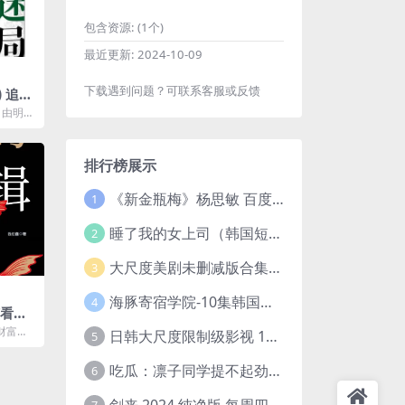
包含资源:
(1个)
最近更新:
2024-10-09
下载遇到问题？可联系客服或反馈
 追寻
析清
，由明清
三联书
.
排行榜展示
《新金瓶梅》杨思敏 百度云网盘下载.1080P阿里下载.国语中字.(1996)
1
睡了我的女上司（韩国短剧）4K超清/中字百度云网盘下载
2
大尺度美剧未删减版合集【22部】
3
海豚寄宿学院-10集韩国高颜值短剧
4
该看
看早受
财富教
日韩大尺度限制级影视 120部大合集无删减版
5
富课
..
吃瓜：凛子同学提不起劲/小怡loli 72V+23V+14V–24.02GB】
6
剑来 2024 纯净版 每周四已更【4K / 臻彩视听TV / 杜比音】附电子书百度网盘下载