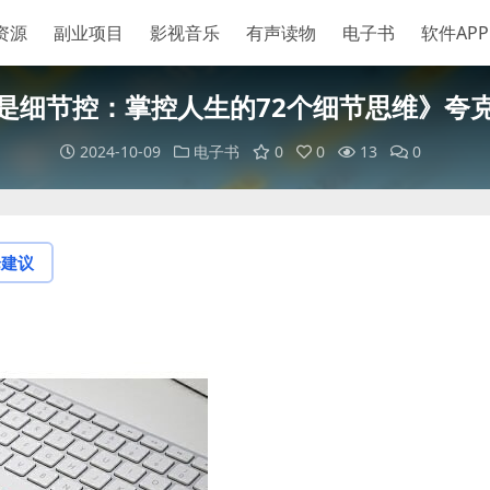
资源
副业项目
影视音乐
有声读物
电子书
软件APP
是细节控：掌控人生的72个细节思维》夸
2024-10-09
电子书
0
0
13
0
论建议