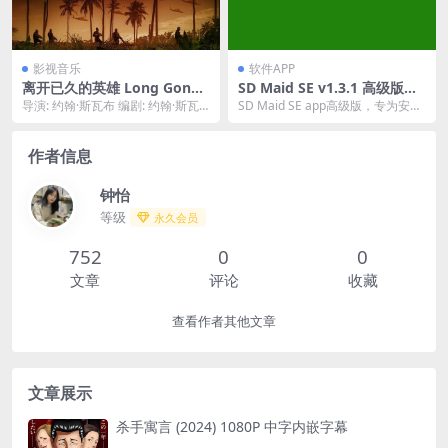
影视音乐
软件APP
离开已久的英雄 Long Gone
SD Maid SE v1.3.1 高级版，
Heroes (2024) 1080p内封简
快速清理系统、应用、卸载残
导演: 约翰·斯瓦布 编剧: 约翰·斯瓦
SD Maid SE app高级版，专为安卓
繁夸克网盘下载
留，清理更轻松。
布 / 圣地亚哥·马内斯·莫雷诺 主演:...
用户设计，高效清理系统、应用及
卸载残...
作者信息
钟怡
等级
永久会员
752
0
0
文章
评论
收藏
查看作者其他文章
文章展示
杀手寓言 (2024) 1080P 中字内嵌字幕