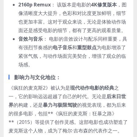
2160p Remux
： 该版本是电影的
4K修复版本
，图
像清晰度大大提升，色彩和对比度更加鲜明，细节
也更加丰富。这对于观众来说，无论是体验动作场
面还是感受电影的细节，都有了更高的观看质量。
音效与音乐
： 电影的音效设计与配乐同样重要，具
有强烈节奏感的
电子音乐
和
重型鼓点
为电影增添了
紧张气氛，与动作场面完美契合，增强了观众的临
场感。
影响力与文化地位：
《疯狂的麦克斯2》被认为是
现代动作电影的经典
之
一，它的影响远远超越了自己的时代。无论是
后末日世
界
的构建，还是
暴力与极限驾驶
的视觉表现，都为后来
的很多电影，包括**《疯狂的麦克斯：狂暴之路》
**（2015）等提供了创作灵感。这部电影也成功塑造了
麦克斯这个人物，成为了梅尔·吉布森的代表作之一。