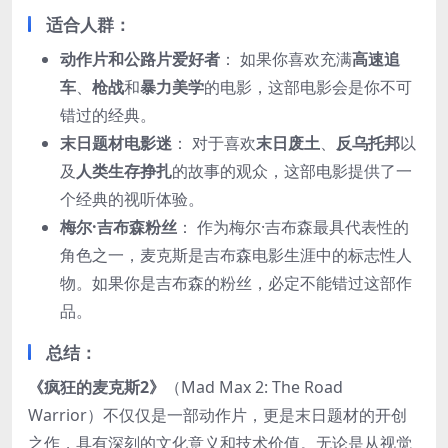
适合人群：
动作片和公路片爱好者
： 如果你喜欢充满
高速追
车
、
枪战
和
暴力美学
的电影，这部电影会是你不可
错过的经典。
末日题材电影迷
： 对于喜欢
末日废土
、
反乌托邦
以
及
人类生存挣扎
的故事的观众，这部电影提供了一
个经典的视听体验。
梅尔·吉布森粉丝
： 作为梅尔·吉布森最具代表性的
角色之一，麦克斯是吉布森电影生涯中的标志性人
物。如果你是吉布森的粉丝，必定不能错过这部作
品。
总结：
《疯狂的麦克斯2》
（Mad Max 2: The Road
Warrior）不仅仅是一部动作片，更是末日题材的开创
之作，具有深刻的文化意义和技术价值。无论是从视觉