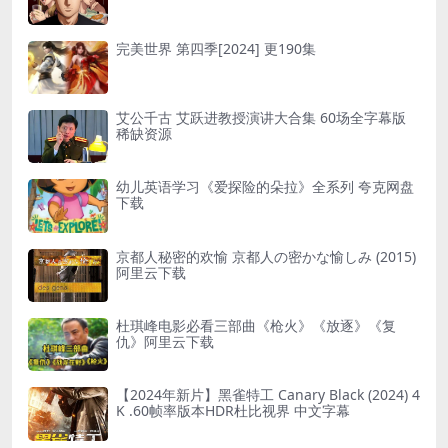
完美世界 第四季[2024] 更190集
艾公千古 艾跃进教授演讲大合集 60场全字幕版
稀缺资源
幼儿英语学习《爱探险的朵拉》全系列 夸克网盘
下载
京都人秘密的欢愉 京都人の密かな愉しみ (2015)
阿里云下载
杜琪峰电影必看三部曲《枪火》《放逐》《复
仇》阿里云下载
【2024年新片】黑雀特工 Canary Black (2024) 4
K .60帧率版本HDR杜比视界 中文字幕