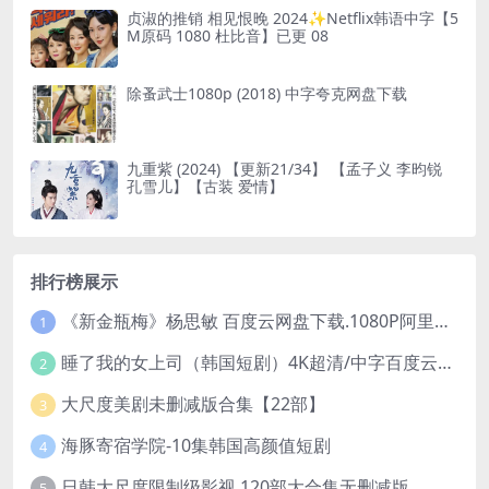
贞淑的推销 相见恨晚 2024✨Netflix韩语中字【5
M原码 1080 杜比音】已更 08
除蚤武士1080p (2018) 中字夸克网盘下载
九重紫 (2024) 【更新21/34】 【孟子义 李昀锐
孔雪儿】【古装 爱情】
排行榜展示
《新金瓶梅》杨思敏 百度云网盘下载.1080P阿里下载.国语中字.(1996)
1
睡了我的女上司（韩国短剧）4K超清/中字百度云网盘下载
2
大尺度美剧未删减版合集【22部】
3
海豚寄宿学院-10集韩国高颜值短剧
4
日韩大尺度限制级影视 120部大合集无删减版
5