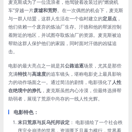
麦克斯成为了一位流浪者，他驾驶着改装过的“燃烧机
车”穿越一片
废墟和荒野
。在一次偶然的机会下，麦克斯
与一群人结盟，这群人生活在一个临时建立的
定居点
，
他们依赖一个废弃的炼油厂生存。汗德和他的帮派控制
着附近的地区，并试图夺取炼油厂的资源。麦克斯被迫
帮助这群人保护他们的家园，同时面对汗德的凶猛追
击。
电影的最大亮点之一就是其
公路追逐
场景，尤其是那些
充满
特技
与
高速度
的追车镜头，堪称电影史上最具影响
力的动作场面之一。通过简洁的剧情，电影强化了
人性
在绝境中的挣扎
，麦克斯虽然内心冷漠，但最终选择帮
助弱者，展现了荒原中尚存的一线人性光辉。
电影特色：
末日荒原与反乌托邦设定
： 电影描绘了一个社会秩
序完全崩溃的世界，资源匮乏且暴力横行，世界看