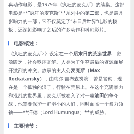
典动作电影，是1979年《疯狂的麦克斯》的续集。这部
电影是**”疯狂的麦克斯”**系列中的第二部，也是最具
影响力的一部，它不仅奠定了“末日后世界”电影的模
板，还深刻影响了之后的许多动作和科幻影片。
电影概述：
《疯狂的麦克斯2》设定在一个
后末日的荒凉世界
，资
源匮乏，社会秩序瓦解。人类为了争夺最后的资源而展
开激烈的冲突。故事的主人公
麦克斯（Max
Rockatansky）
，由梅尔·吉布森扮演，曾是警察，现
在是一个孤独的浪子，行驶在荒原上。在这个充满暴力
和混乱的世界里，麦克斯被卷入了对一座
油田
的争夺
战，他需要保护一群弱小的人们，同时面临一个暴力领
袖——**汗德（Lord Humungus）**的威胁。
主要情节：