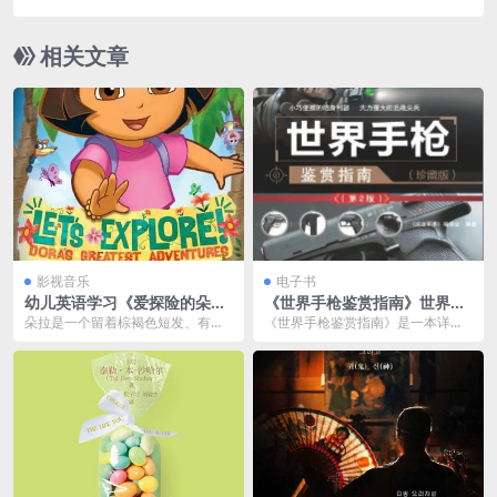
相关文章
影视音乐
电子书
幼儿英语学习《爱探险的朵
《世界手枪鉴赏指南》世界各
拉》全系列 夸克网盘下载
国最新手枪 军迷必备[pdf]
朵拉是一个留着棕褐色短发、有着
《世界手枪鉴赏指南》是一本详细
健康深色皮肤、性格开朗阳光的小
介绍全球各类手枪的图书，涵盖了
女孩，她虽然只有7岁...
从历史到现代的众多著...