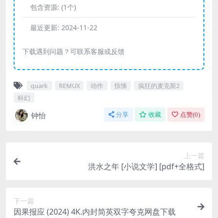
包含资源:
(1个)
最近更新:
2024-11-22
下载遇到问题？可联系客服或反馈
quark
REMUX
动作
惊悚
疯狂的麦克斯2
科幻
钟怡
分享
收藏
点赞(
0
)
上一篇
洪水之年 [ 小说文学] [pdf+全格式]
下一篇
因果报应 (2024) 4K.内封简英双字夸克网盘下载