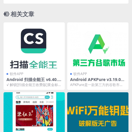
相关文章
软件APP
软件APP
Android 扫描全能王 v6.40.0.
Android APKPure v3.19.06
2304260000 破解版
第三方GooglePlay应用下载
√ 解锁[扫描全能王收费版]黄金标识
APKPure是一款第三方的谷歌市
去广告版
高级账户特权： √ 免广告/去水印/
场，它能在没有安装Google四件套
高清画质...
的情况下下...