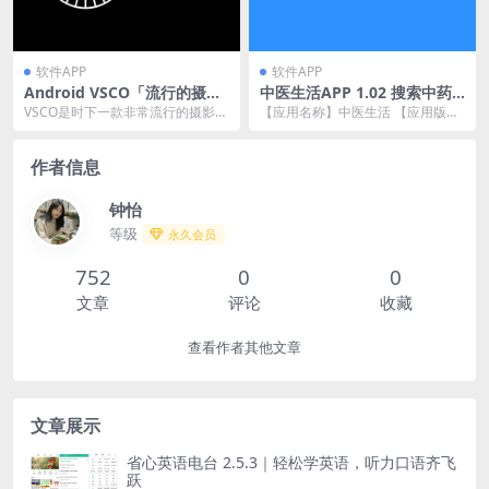
软件APP
软件APP
Android VSCO「流行的摄影
中医生活APP 1.02 搜索中药
滤镜」v318 解锁全部滤镜专
和方剂
VSCO是时下一款非常流行的摄影A
【应用名称】中医生活 【应用版
业版
pp。VSCO支持的功能包括摄影Ap
本】1.02 【软件大小】16.57mb
p，语音通...
【适用平...
作者信息
钟怡
等级
永久会员
752
0
0
文章
评论
收藏
查看作者其他文章
文章展示
省心英语电台 2.5.3｜轻松学英语，听力口语齐飞
跃