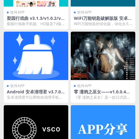
软件APP
软件APP
梨园行戏曲 v3.1.3/v1.0.2/v5.
WiFi万能钥匙破解版版 安卓版
7.4.0 手机版/HD版/TV版，解
本绿化永久SVIP，ROOT直接
梨园行戏曲手机版、HD版及TV版，
WiFi万能钥匙的绿化版，绿化永久S
锁VIP会员版
显示密码
全面覆盖各类戏曲资源，用户可畅
VIP，无需登陆！免ROOT显密码；
享高清无广告戏曲...
去更新纯...
软件APP
软件APP
Android 安卓清理君 v3.7.0
零 濡鸦之巫女——v1.0.0.4内
解锁高级版 手机垃圾清理
置简体中文汉化版
安卓清理君可以帮助你清理手机的
《零 濡鸦之巫女》是一款日式恐怖
垃圾文件、管理存储空间的文件、
冒险游戏，玩家扮演巫女探索废弃
让你的设备更加整洁。...
建筑，使用相机捕捉...