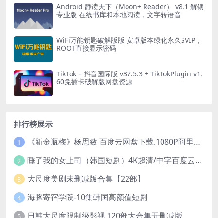
Android 静读天下（Moon+ Reader） v8.1 解锁
专业版 在线书库和本地阅读，文字转语音
WiFi万能钥匙破解版版 安卓版本绿化永久SVIP，
ROOT直接显示密码
TikTok – 抖音国际版 v37.5.3 + TikTokPlugin v1.
60免插卡破解版网盘资源
排行榜展示
《新金瓶梅》杨思敏 百度云网盘下载.1080P阿里下载.国语中字.(1996)
1
睡了我的女上司（韩国短剧）4K超清/中字百度云网盘下载
2
大尺度美剧未删减版合集【22部】
3
海豚寄宿学院-10集韩国高颜值短剧
4
日韩大尺度限制级影视 120部大合集无删减版
5