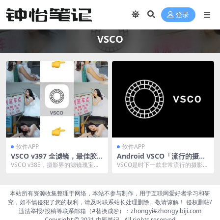
登录
VSCO
软件APP
软件APP
VSCO v397 全滤镜，最佳胶
Android VSCO「流行的摄影
片模拟效果拍照软件，解锁会
滤镜」v318 解锁全部滤镜专
VSCO v385，摄影界的滤镜瑰宝，
VSCO是时下一款非常流行的摄影A
员版
业版
解锁会员版后，全系列滤镜任你
pp。VSCO支持的功能包括摄影Ap
挑。其独特的胶...
p，语音通...
本站所有资源收集整理于网络，本站不参与制作，用于互联网爱好者学习和研
究，如不慎侵犯了您的权利，请及时联系站长处理删除。敬请谅解！ 侵权删帖/
违法举报/投稿等联系邮箱（#替换成@）：zhongyi#zhongyibiji.com
Copyright © 2021
中医笔记
- All rights reserved