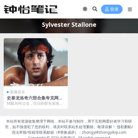
登录
Sylvester Stallone
影视音乐
史泰龙洛奇六部合集夸克网盘
下载
转眼30年过去，往日的荣光渐渐不
再。曾经的传奇拳王洛奇（西尔维
斯特·史泰龙 Sy...
本站所有资源收集整理于网络，本站不参与制作，用于互联网爱好者学习和研
究，如不慎侵犯了您的权利，请及时联系站长处理删除。敬请谅解！ 侵权删帖/
违法举报/投稿等联系邮箱（#替换成@）：zhongyi#zhongyibiji.com
Copyright © 2021
中医笔记
- All rights reserved