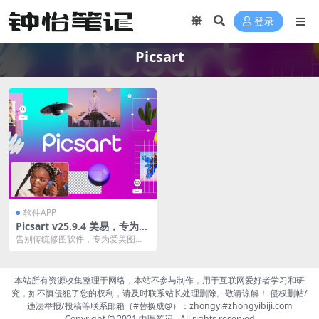
登录
Picsart
软件APP
Picsart v25.9.4 美易，专为爱
美图的你打造，解锁高级版夸
告别传统修图软件，专为爱美图的
克网盘下载
你打造！超火爆修图软件来啦，全
球超过10亿次下载，...
本站所有资源收集整理于网络，本站不参与制作，用于互联网爱好者学习和研
究，如不慎侵犯了您的权利，请及时联系站长处理删除。敬请谅解！ 侵权删帖/
违法举报/投稿等联系邮箱（#替换成@）：zhongyi#zhongyibiji.com
Copyright © 2021
中医笔记
- All rights reserved