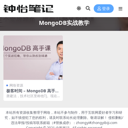
登录
MongoDB实战教学
网络资源
极客时间 – MongoDB 高手课
阿里云下载
唐建法，技术社区里称他TJ。现在
在一家数据中台创业公司 Tapdata
担任CT...
本站所有资源收集整理于网络，本站不参与制作，用于互联网爱好者学习和研
究，如不慎侵犯了您的权利，请及时联系站长处理删除。敬请谅解！ 侵权删帖/
违法举报/投稿等联系邮箱（#替换成@）：zhongyi#zhongyibiji.com
Copyright © 2021
中医笔记
- All rights reserved