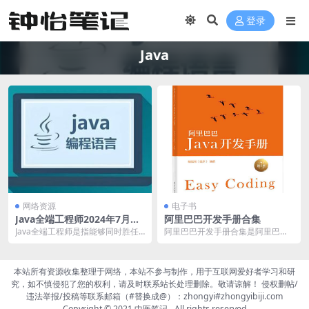
登录
Java
网络资源
电子书
Java全端工程师2024年7月结
阿里巴巴开发手册合集
课版 – 带源码课件
Java全端工程师是指能够同时胜任
阿里巴巴开发手册合集是阿里巴巴
后端和前端开发任务的工程师。他
集团技术团队的经验总结，涵盖Jav
们不仅需要掌握J...
a开发手册、性能...
本站所有资源收集整理于网络，本站不参与制作，用于互联网爱好者学习和研
究，如不慎侵犯了您的权利，请及时联系站长处理删除。敬请谅解！ 侵权删帖/
违法举报/投稿等联系邮箱（#替换成@）：zhongyi#zhongyibiji.com
Copyright © 2021
中医笔记
- All rights reserved