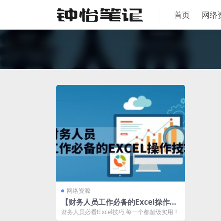
首页
网络
网络资源
【财务人员工作必备的Excel操作技
巧】（52讲全）
财务人员必看!Excel技巧,每一个都超级实用！