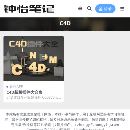
登录
C4D
软件APP
C4D新版插件大合集
C4D窗口多开标题插件 CodeVonc
Proc3durale 镂空腐蚀溶洞效...
本站所有资源收集整理于网络，本站不参与制作，用于互联网爱好者学习和研
究，如不慎侵犯了您的权利，请及时联系站长处理删除。敬请谅解！ 侵权删帖/
违法举报/投稿等联系邮箱（#替换成@）：zhongyi#zhongyibiji.com
Copyright © 2021
中医笔记
- All rights reserved