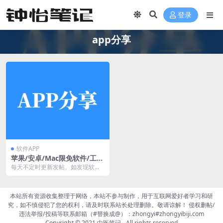
登录
app分享
软件APP
苹果/安卓/Mac限免软件/工
具/游戏分享
每天不定时更新发帖。如发现软件
需要收费了，就表示限免时间已经
过了，等下一次。 今...
本站所有资源收集整理于网络，本站不参与制作，用于互联网爱好者学习和研
究，如不慎侵犯了您的权利，请及时联系站长处理删除。敬请谅解！ 侵权删帖/
违法举报/投稿等联系邮箱（#替换成@）：zhongyi#zhongyibiji.com
Copyright © 2021
中医笔记
- All rights reserved