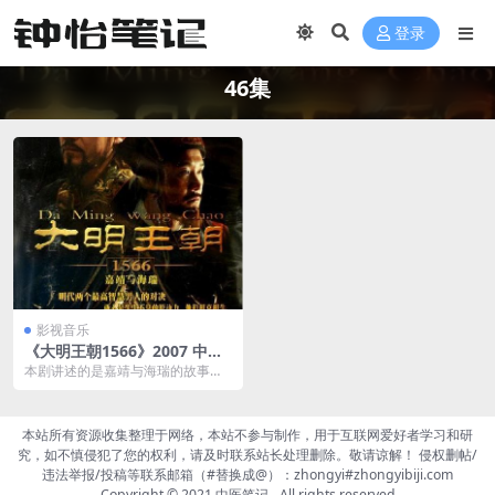
登录
46集
影视音乐
《大明王朝1566》2007 中国
大陆 4K+2K修复 [国语 46集 1
本剧讲述的是嘉靖与海瑞的故事。
92G]
嘉靖三十九年，贪墨横行、民不聊
生。奸臣严嵩（倪大红...
本站所有资源收集整理于网络，本站不参与制作，用于互联网爱好者学习和研
究，如不慎侵犯了您的权利，请及时联系站长处理删除。敬请谅解！ 侵权删帖/
违法举报/投稿等联系邮箱（#替换成@）：zhongyi#zhongyibiji.com
Copyright © 2021
中医笔记
- All rights reserved