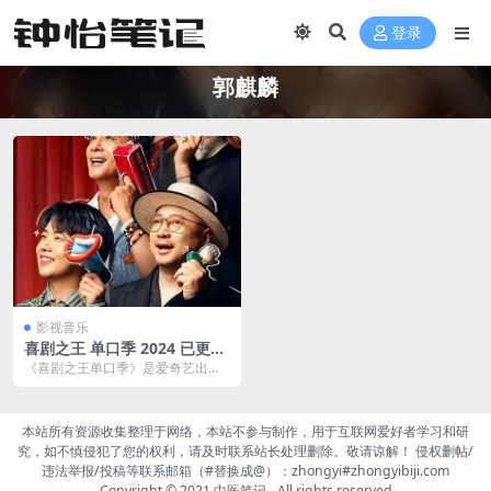
登录
郭麒麟
影视音乐
喜剧之王 单口季 2024 已更每
周最新【高码EDR 4K / 杜比
《喜剧之王单口季》是爱奇艺出品
音】【帧绮映画】郭麒麟 / 吴
的原创单口喜剧竞演节目，节目发
镇宇 / 徐峥
起人为周星驰，气氛组...
本站所有资源收集整理于网络，本站不参与制作，用于互联网爱好者学习和研
究，如不慎侵犯了您的权利，请及时联系站长处理删除。敬请谅解！ 侵权删帖/
违法举报/投稿等联系邮箱（#替换成@）：zhongyi#zhongyibiji.com
Copyright © 2021
中医笔记
- All rights reserved