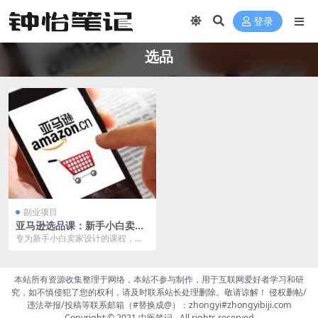
登录
选品
副业项目
亚马逊选品课：新手小白卖家
专属课程，助您轻松爆单
专为新手小白卖家设计的课程，旨
在帮助您快速掌握选品技巧，轻松
实现爆单。在这门课程...
本站所有资源收集整理于网络，本站不参与制作，用于互联网爱好者学习和研
究，如不慎侵犯了您的权利，请及时联系站长处理删除。敬请谅解！ 侵权删帖/
违法举报/投稿等联系邮箱（#替换成@）：zhongyi#zhongyibiji.com
Copyright © 2021
中医笔记
- All rights reserved