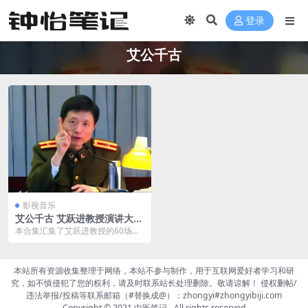
登录
艾公千古
影视音乐
艾公千古 艾跃进教授演讲大合
集 60场全字幕版 稀缺资源
本合集汇集了艾跃进教授的60场经
典演讲，全部配有中文字幕，是极
为稀缺的资源。艾跃...
本站所有资源收集整理于网络，本站不参与制作，用于互联网爱好者学习和研
究，如不慎侵犯了您的权利，请及时联系站长处理删除。敬请谅解！ 侵权删帖/
违法举报/投稿等联系邮箱（#替换成@）：zhongyi#zhongyibiji.com
Copyright © 2021
中医笔记
- All rights reserved