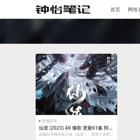
首页
网络
影视音乐
仙逆 (2023) 4K 臻彩 更新61集 阿里
云下载
改编自耳根同名小说《仙逆》，讲述了乡村平
凡少年王林以心中之感动，逆仙而修，求的