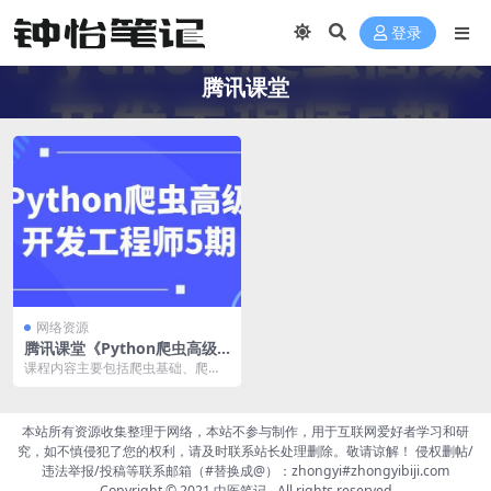
登录
腾讯课堂
网络资源
腾讯课堂《Python爬虫高级
开发工程师第5期》
课程内容主要包括爬虫基础、爬虫
环境搭建、爬虫模块、数据提取、
爬虫框架以及APP爬...
本站所有资源收集整理于网络，本站不参与制作，用于互联网爱好者学习和研
究，如不慎侵犯了您的权利，请及时联系站长处理删除。敬请谅解！ 侵权删帖/
违法举报/投稿等联系邮箱（#替换成@）：zhongyi#zhongyibiji.com
Copyright © 2021
中医笔记
- All rights reserved