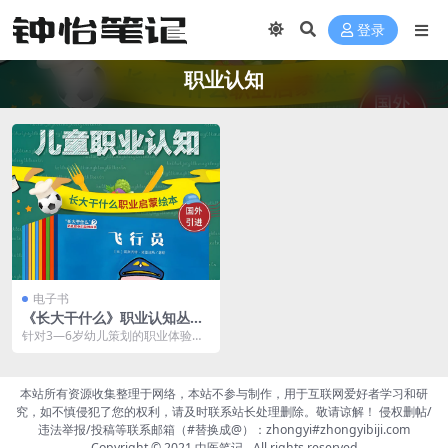
登录
职业认知
电子书
《长大干什么》职业认知丛书
系列20本夸克网盘
针对3—6岁幼儿策划的职业体验科
普绘本，帮助儿童了解不同职业、
拓宽视野、增长见识...
本站所有资源收集整理于网络，本站不参与制作，用于互联网爱好者学习和研
究，如不慎侵犯了您的权利，请及时联系站长处理删除。敬请谅解！ 侵权删帖/
违法举报/投稿等联系邮箱（#替换成@）：zhongyi#zhongyibiji.com
Copyright © 2021
中医笔记
- All rights reserved