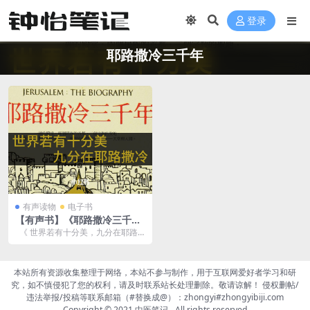
登录
耶路撒冷三千年
有声读物
电子书
【有声书】《耶路撒冷三千
年》世界若有十分美，九分在
《 世界若有十分美，九分在耶路
耶路撒冷。一本书读懂犹太民
撒冷。一本书读懂犹太民族漫长历
族漫长历史。这不仅是一座城
史。这...
市的历史，更是整个世界的缩
本站所有资源收集整理于网络，本站不参与制作，用于互联网爱好者学习和研
影
究，如不慎侵犯了您的权利，请及时联系站长处理删除。敬请谅解！ 侵权删帖/
违法举报/投稿等联系邮箱（#替换成@）：zhongyi#zhongyibiji.com
Copyright © 2021
中医笔记
- All rights reserved