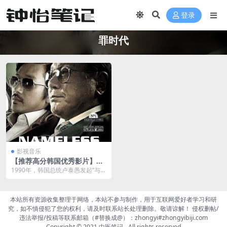
登录
罪时代
影视音乐
【推荐高分韩国优秀影片】与
犯罪的战争：坏家伙的全盛时
1990年，韩国总统卢泰愚发起“与犯
代 범죄와의 전쟁 : 나쁜놈들
罪的战争”，在釜山警方的严打中，
전성시대 (2012)
黑帮幕后人物...
本站所有资源收集整理于网络，本站不参与制作，用于互联网爱好者学习和研
究，如不慎侵犯了您的权利，请及时联系站长处理删除。敬请谅解！ 侵权删帖/
违法举报/投稿等联系邮箱（#替换成@）：zhongyi#zhongyibiji.com
Copyright © 2021
中医笔记
- All rights reserved