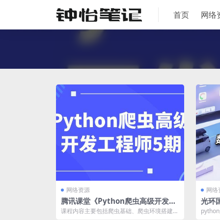
首页
网络
网络资源
网络
腾讯课堂《Python爬虫高级开发工
光环国
程师第5期》
练营
课程内容主要包括爬虫基础、爬虫环境搭建、
pyt
爬虫模块、数据提取、爬虫框架以及APP爬...
白从入