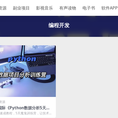
资源
副业项目
影视音乐
有声读物
电子书
软件APP
编程开发
资源
际《Python数据分析5天训
》
hon速成教程，5天魔鬼训练营，让技术小
门到精通。