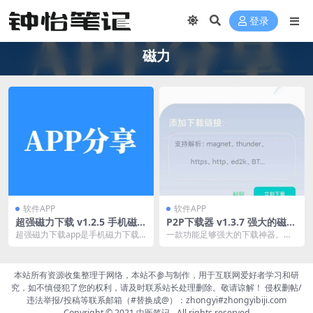
登录
磁力
软件APP
软件APP
超强磁力下载 v1.2.5 手机磁力
P2P下载器 v1.3.7 强大的磁力
下载神器，解析速度非常快，
种子下载神器，无限速解锁会
超强磁力下载app是手机磁力下载
一款功能足够强大的下载神器。这
会员解锁版
员版
神器，解析速度极快，支持多种磁
款APP相对其他的磁力下载软件来
力链接格式，轻松下...
说，具备更让人放心...
本站所有资源收集整理于网络，本站不参与制作，用于互联网爱好者学习和研
究，如不慎侵犯了您的权利，请及时联系站长处理删除。敬请谅解！ 侵权删帖/
违法举报/投稿等联系邮箱（#替换成@）：zhongyi#zhongyibiji.com
Copyright © 2021
中医笔记
- All rights reserved