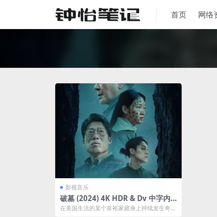
首页
网络
影视音乐
破墓 (2024) 4K HDR & Dv 中字内
嵌字幕
在美国生活的某个富裕家庭身上持续发生奇怪
的超自然现象，因此他们请来了在巫师之中