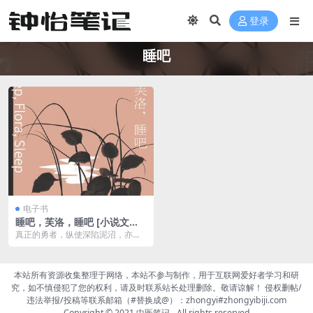
登录
睡吧
电子书
睡吧，芙洛，睡吧 [ 小说文学]
[pdf+全格式]
真正的勇者，纵使深陷泥沼，亦可
于尘世高歌，在绝望中开出一朵芳
香馥郁的花。&...
本站所有资源收集整理于网络，本站不参与制作，用于互联网爱好者学习和研
究，如不慎侵犯了您的权利，请及时联系站长处理删除。敬请谅解！ 侵权删帖/
违法举报/投稿等联系邮箱（#替换成@）：zhongyi#zhongyibiji.com
Copyright © 2021
中医笔记
- All rights reserved