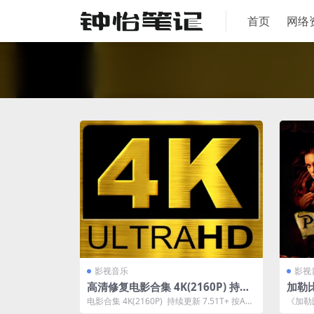
首页
网络
影视音乐
影视
高清修复电影合集 4K(2160P) 持续
加勒比
更新 8T阿里云免费下载
盘下
电影合集 4K(2160P) 持续更新 7.51T+ 按AB
《加勒
CD…...
基、乔