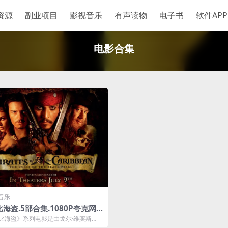
资源
副业项目
影视音乐
有声读物
电子书
软件APP
电影合集
音乐
海盗.5部合集.1080P夸克网
载
比海盗》系列电影是由戈尔·维宾斯
阿吉姆·罗恩尼以及艾斯彭·山德伯格